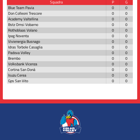
Squadra
P
G
Blue Team Pavia
0
0
Don Colleoni Trescore
0
0
Academy Valtellina
0
0
Bstz Omsi Vobarno
0
0
Rothoblaas Volano
0
0
Ipag Noventa
0
0
Vivienergia Busnago
0
0
Idras Torbole Casaglia
0
0
Padova Volley
0
0
Brembo
0
0
Volksbank Vicenza
0
0
Cortina San Donà
0
0
Isuzu Cerea
0
0
Gps San Vito
0
0