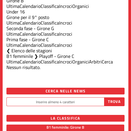
Girone B
Ultima
Calendario
Classifica
Incroci
Organici
Under 16
Girone per il 9° posto
Ultima
Calendario
Classifica
Incroci
Seconda fase - Girone G
Ultima
Calendario
Classifica
Incroci
Prima fase - Girone C
Ultima
Calendario
Classifica
Incroci
Elenco delle stagioni
B1 femminile ❯ Playoff - Girone C
Ultima
Calendario
Classifica
Incroci
Organici
Arbitri
Cerca
Nessun risultato.
CERCA NELLE NEWS
LA CLASSIFICA
B1 femminile: Girone B