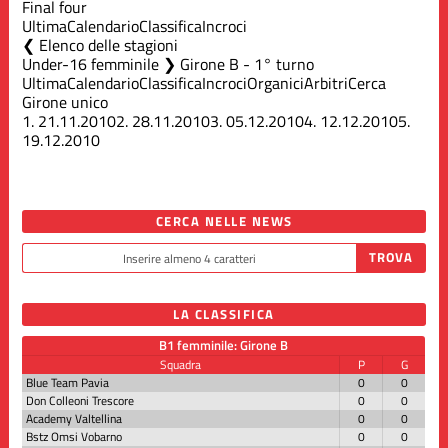
Final four
Ultima
Calendario
Classifica
Incroci
Elenco delle stagioni
Under-16 femminile ❯ Girone B - 1° turno
Ultima
Calendario
Classifica
Incroci
Organici
Arbitri
Cerca
Girone unico
1.
21.11.2010
2.
28.11.2010
3.
05.12.2010
4.
12.12.2010
5.
19.12.2010
CERCA NELLE NEWS
LA CLASSIFICA
B1 femminile: Girone B
Squadra
P
G
Blue Team Pavia
0
0
Don Colleoni Trescore
0
0
Academy Valtellina
0
0
Bstz Omsi Vobarno
0
0