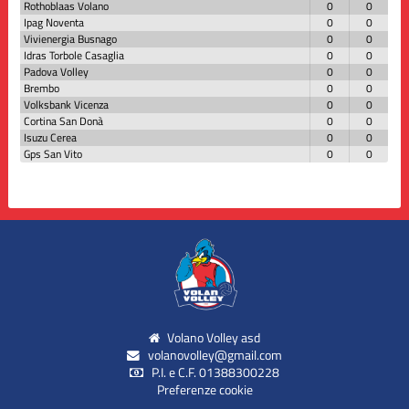
Rothoblaas Volano
0
0
Ipag Noventa
0
0
Vivienergia Busnago
0
0
Idras Torbole Casaglia
0
0
Padova Volley
0
0
Brembo
0
0
Volksbank Vicenza
0
0
Cortina San Donà
0
0
Isuzu Cerea
0
0
Gps San Vito
0
0
Volano Volley asd
volanovolley@gmail.com
P.I. e C.F. 01388300228
Preferenze cookie