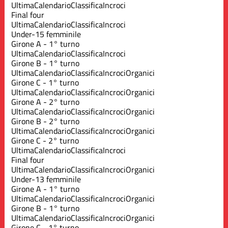
Ultima
Calendario
Classifica
Incroci
Final four
Ultima
Calendario
Classifica
Incroci
Under-15 femminile
Girone A - 1° turno
Ultima
Calendario
Classifica
Incroci
Girone B - 1° turno
Ultima
Calendario
Classifica
Incroci
Organici
Girone C - 1° turno
Ultima
Calendario
Classifica
Incroci
Organici
Girone A - 2° turno
Ultima
Calendario
Classifica
Incroci
Organici
Girone B - 2° turno
Ultima
Calendario
Classifica
Incroci
Organici
Girone C - 2° turno
Ultima
Calendario
Classifica
Incroci
Final four
Ultima
Calendario
Classifica
Incroci
Organici
Under-13 femminile
Girone A - 1° turno
Ultima
Calendario
Classifica
Incroci
Organici
Girone B - 1° turno
Ultima
Calendario
Classifica
Incroci
Organici
Girone C - 1° turno