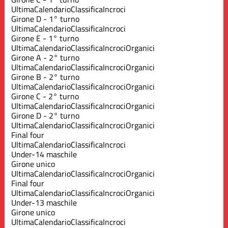
Ultima
Calendario
Classifica
Incroci
Girone D - 1° turno
Ultima
Calendario
Classifica
Incroci
Girone E - 1° turno
Ultima
Calendario
Classifica
Incroci
Organici
Girone A - 2° turno
Ultima
Calendario
Classifica
Incroci
Organici
Girone B - 2° turno
Ultima
Calendario
Classifica
Incroci
Organici
Girone C - 2° turno
Ultima
Calendario
Classifica
Incroci
Organici
Girone D - 2° turno
Ultima
Calendario
Classifica
Incroci
Organici
Final four
Ultima
Calendario
Classifica
Incroci
Under-14 maschile
Girone unico
Ultima
Calendario
Classifica
Incroci
Organici
Final four
Ultima
Calendario
Classifica
Incroci
Organici
Under-13 maschile
Girone unico
Ultima
Calendario
Classifica
Incroci