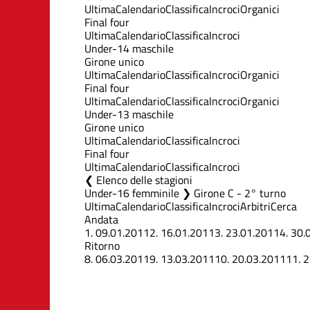
Ultima
Calendario
Classifica
Incroci
Organici
Final four
Ultima
Calendario
Classifica
Incroci
Under-14 maschile
Girone unico
Ultima
Calendario
Classifica
Incroci
Organici
Final four
Ultima
Calendario
Classifica
Incroci
Organici
Under-13 maschile
Girone unico
Ultima
Calendario
Classifica
Incroci
Final four
Ultima
Calendario
Classifica
Incroci
Elenco delle stagioni
Under-16 femminile ❯ Girone C - 2° turno
Ultima
Calendario
Classifica
Incroci
Arbitri
Cerca
Andata
1.
09.01.2011
2.
16.01.2011
3.
23.01.2011
4.
30.
Ritorno
8.
06.03.2011
9.
13.03.2011
10.
20.03.2011
11.
2