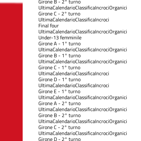
Girone B - 2° turno
Ultima
Calendario
Classifica
Incroci
Organici
Girone C - 2° turno
Ultima
Calendario
Classifica
Incroci
Final four
Ultima
Calendario
Classifica
Incroci
Organici
Under-13 femminile
Girone A - 1° turno
Ultima
Calendario
Classifica
Incroci
Organici
Girone B - 1° turno
Ultima
Calendario
Classifica
Incroci
Organici
Girone C - 1° turno
Ultima
Calendario
Classifica
Incroci
Girone D - 1° turno
Ultima
Calendario
Classifica
Incroci
Girone E - 1° turno
Ultima
Calendario
Classifica
Incroci
Organici
Girone A - 2° turno
Ultima
Calendario
Classifica
Incroci
Organici
Girone B - 2° turno
Ultima
Calendario
Classifica
Incroci
Organici
Girone C - 2° turno
Ultima
Calendario
Classifica
Incroci
Organici
Girone D - 2° turno