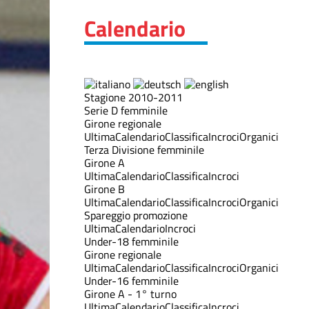
Calendario
Stagione 2010-2011
Serie D femminile
Girone regionale
Ultima
Calendario
Classifica
Incroci
Organici
Terza Divisione femminile
Girone A
Ultima
Calendario
Classifica
Incroci
Girone B
Ultima
Calendario
Classifica
Incroci
Organici
Spareggio promozione
Ultima
Calendario
Incroci
Under-18 femminile
Girone regionale
Ultima
Calendario
Classifica
Incroci
Organici
Under-16 femminile
Girone A - 1° turno
Ultima
Calendario
Classifica
Incroci