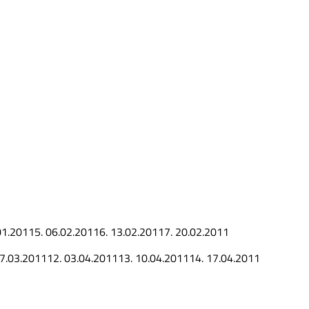
01.2011
5.
06.02.2011
6.
13.02.2011
7.
20.02.2011
7.03.2011
12.
03.04.2011
13.
10.04.2011
14.
17.04.2011