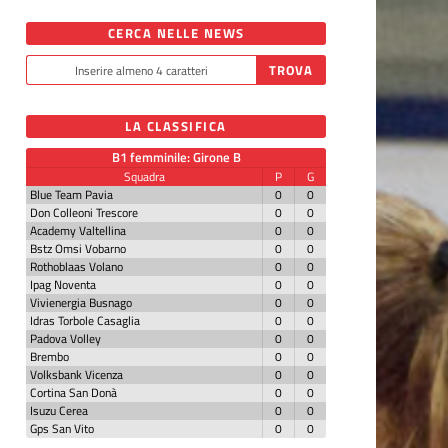
CERCA NELLE NEWS
LA CLASSIFICA
B1 femminile: Girone B
Squadra
P
G
Blue Team Pavia
0
0
Don Colleoni Trescore
0
0
Academy Valtellina
0
0
Bstz Omsi Vobarno
0
0
Rothoblaas Volano
0
0
Ipag Noventa
0
0
Vivienergia Busnago
0
0
Idras Torbole Casaglia
0
0
Padova Volley
0
0
Brembo
0
0
Volksbank Vicenza
0
0
Cortina San Donà
0
0
Isuzu Cerea
0
0
Gps San Vito
0
0