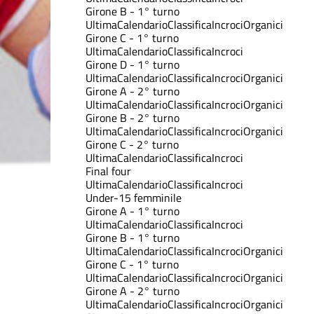
Girone B - 1° turno
Ultima
Calendario
Classifica
Incroci
Organici
Girone C - 1° turno
Ultima
Calendario
Classifica
Incroci
Girone D - 1° turno
Ultima
Calendario
Classifica
Incroci
Organici
Girone A - 2° turno
Ultima
Calendario
Classifica
Incroci
Organici
Girone B - 2° turno
Ultima
Calendario
Classifica
Incroci
Organici
Girone C - 2° turno
Ultima
Calendario
Classifica
Incroci
Final four
Ultima
Calendario
Classifica
Incroci
Under-15 femminile
Girone A - 1° turno
Ultima
Calendario
Classifica
Incroci
Girone B - 1° turno
Ultima
Calendario
Classifica
Incroci
Organici
Girone C - 1° turno
Ultima
Calendario
Classifica
Incroci
Organici
Girone A - 2° turno
Ultima
Calendario
Classifica
Incroci
Organici