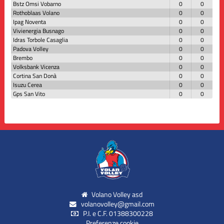
Bstz Omsi Vobarno
0
0
Rothoblaas Volano
0
0
Ipag Noventa
0
0
Vivienergia Busnago
0
0
Idras Torbole Casaglia
0
0
Padova Volley
0
0
Brembo
0
0
Volksbank Vicenza
0
0
Cortina San Donà
0
0
Isuzu Cerea
0
0
Gps San Vito
0
0
Volano Volley asd
volanovolley@gmail.com
P.I. e C.F. 01388300228
Preferenze cookie