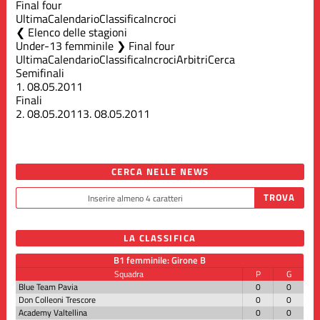
Final four
Ultima
Calendario
Classifica
Incroci
Elenco delle stagioni
Under-13 femminile ❯ Final four
Ultima
Calendario
Classifica
Incroci
Arbitri
Cerca
Semifinali
1.
08.05.2011
Finali
2.
08.05.2011
3.
08.05.2011
CERCA NELLE NEWS
LA CLASSIFICA
B1 femminile: Girone B
Squadra
P
G
Blue Team Pavia
0
0
Don Colleoni Trescore
0
0
Academy Valtellina
0
0