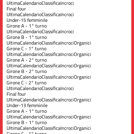
Ultima
Calendario
Classifica
Incroci
Final four
Ultima
Calendario
Classifica
Incroci
Under-15 femminile
Girone A - 1° turno
Ultima
Calendario
Classifica
Incroci
Girone B - 1° turno
Ultima
Calendario
Classifica
Incroci
Organici
Girone C - 1° turno
Ultima
Calendario
Classifica
Incroci
Organici
Girone A - 2° turno
Ultima
Calendario
Classifica
Incroci
Organici
Girone B - 2° turno
Ultima
Calendario
Classifica
Incroci
Organici
Girone C - 2° turno
Ultima
Calendario
Classifica
Incroci
Final four
Ultima
Calendario
Classifica
Incroci
Organici
Under-13 femminile
Girone A - 1° turno
Ultima
Calendario
Classifica
Incroci
Organici
Girone B - 1° turno
Ultima
Calendario
Classifica
Incroci
Organici
Girone C - 1° turno