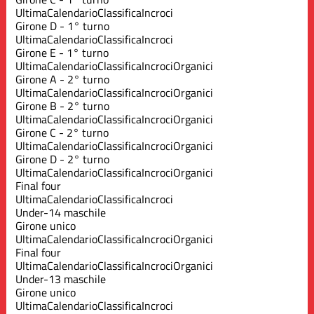
Ultima
Calendario
Classifica
Incroci
Girone D - 1° turno
Ultima
Calendario
Classifica
Incroci
Girone E - 1° turno
Ultima
Calendario
Classifica
Incroci
Organici
Girone A - 2° turno
Ultima
Calendario
Classifica
Incroci
Organici
Girone B - 2° turno
Ultima
Calendario
Classifica
Incroci
Organici
Girone C - 2° turno
Ultima
Calendario
Classifica
Incroci
Organici
Girone D - 2° turno
Ultima
Calendario
Classifica
Incroci
Organici
Final four
Ultima
Calendario
Classifica
Incroci
Under-14 maschile
Girone unico
Ultima
Calendario
Classifica
Incroci
Organici
Final four
Ultima
Calendario
Classifica
Incroci
Organici
Under-13 maschile
Girone unico
Ultima
Calendario
Classifica
Incroci