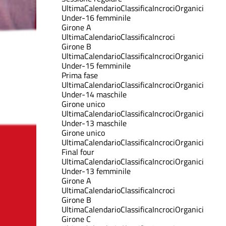
Ultima
Calendario
Classifica
Incroci
Organici
Under-16 femminile
Girone A
Ultima
Calendario
Classifica
Incroci
Girone B
Ultima
Calendario
Classifica
Incroci
Organici
Under-15 femminile
Prima fase
Ultima
Calendario
Classifica
Incroci
Organici
Under-14 maschile
Girone unico
Ultima
Calendario
Classifica
Incroci
Organici
Under-13 maschile
Girone unico
Ultima
Calendario
Classifica
Incroci
Organici
Final four
Ultima
Calendario
Classifica
Incroci
Organici
Under-13 femminile
Girone A
Ultima
Calendario
Classifica
Incroci
Girone B
Ultima
Calendario
Classifica
Incroci
Organici
Girone C