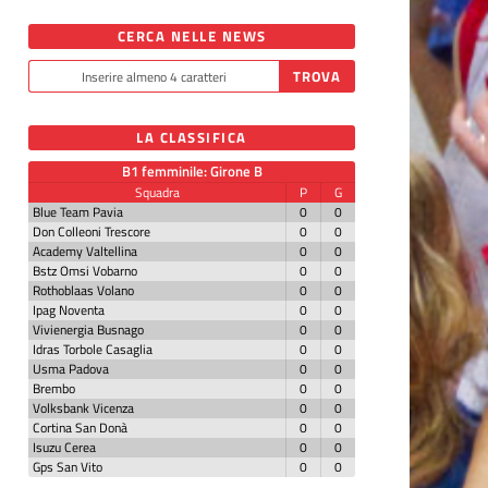
CERCA NELLE NEWS
LA CLASSIFICA
B1 femminile: Girone B
Squadra
P
G
Blue Team Pavia
0
0
Don Colleoni Trescore
0
0
Academy Valtellina
0
0
Bstz Omsi Vobarno
0
0
Rothoblaas Volano
0
0
Ipag Noventa
0
0
Vivienergia Busnago
0
0
Idras Torbole Casaglia
0
0
Usma Padova
0
0
Brembo
0
0
Volksbank Vicenza
0
0
Cortina San Donà
0
0
Isuzu Cerea
0
0
Gps San Vito
0
0