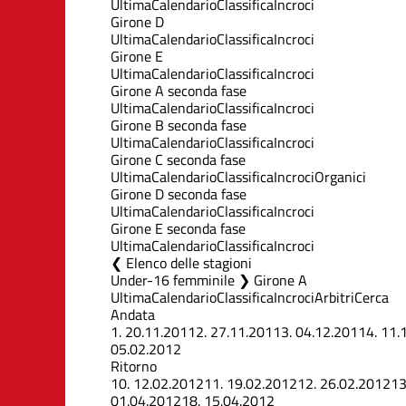
Ultima
Calendario
Classifica
Incroci
Girone D
Ultima
Calendario
Classifica
Incroci
Girone E
Ultima
Calendario
Classifica
Incroci
Girone A seconda fase
Ultima
Calendario
Classifica
Incroci
Girone B seconda fase
Ultima
Calendario
Classifica
Incroci
Girone C seconda fase
Ultima
Calendario
Classifica
Incroci
Organici
Girone D seconda fase
Ultima
Calendario
Classifica
Incroci
Girone E seconda fase
Ultima
Calendario
Classifica
Incroci
Elenco delle stagioni
Under-16 femminile ❯ Girone A
Ultima
Calendario
Classifica
Incroci
Arbitri
Cerca
Andata
1.
20.11.2011
2.
27.11.2011
3.
04.12.2011
4.
11.
05.02.2012
Ritorno
10.
12.02.2012
11.
19.02.2012
12.
26.02.2012
13
01.04.2012
18.
15.04.2012