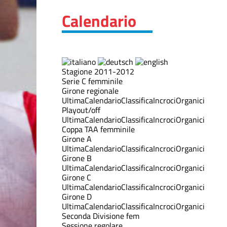
Calendario
Stagione 2011-2012
Serie C femminile
Girone regionale
Ultima
Calendario
Classifica
Incroci
Organici
Playout/off
Ultima
Calendario
Classifica
Incroci
Organici
Coppa TAA femminile
Girone A
Ultima
Calendario
Classifica
Incroci
Organici
Girone B
Ultima
Calendario
Classifica
Incroci
Organici
Girone C
Ultima
Calendario
Classifica
Incroci
Organici
Girone D
Ultima
Calendario
Classifica
Incroci
Organici
Seconda Divisione fem
Sessione regolare