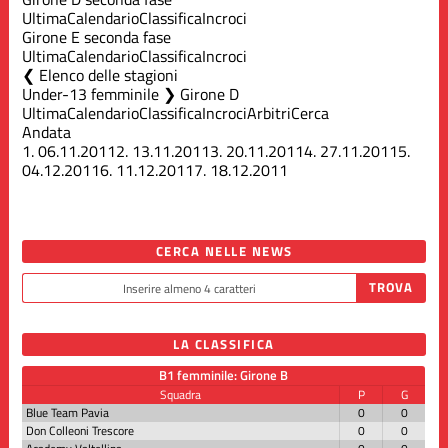
Ultima
Calendario
Classifica
Incroci
Girone E seconda fase
Ultima
Calendario
Classifica
Incroci
Elenco delle stagioni
Under-13 femminile ❯ Girone D
Ultima
Calendario
Classifica
Incroci
Arbitri
Cerca
Andata
1.
06.11.2011
2.
13.11.2011
3.
20.11.2011
4.
27.11.2011
5.
04.12.2011
6.
11.12.2011
7.
18.12.2011
CERCA NELLE NEWS
LA CLASSIFICA
B1 femminile: Girone B
Squadra
P
G
Blue Team Pavia
0
0
Don Colleoni Trescore
0
0