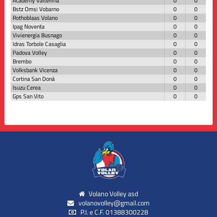
Academy Valtellina
0
0
Bstz Omsi Vobarno
0
0
Rothoblaas Volano
0
0
Ipag Noventa
0
0
Vivienergia Busnago
0
0
Idras Torbole Casaglia
0
0
Padova Volley
0
0
Brembo
0
0
Volksbank Vicenza
0
0
Cortina San Donà
0
0
Isuzu Cerea
0
0
Gps San Vito
0
0
Volano Volley asd
volanovolley@gmail.com
P.I. e C.F. 01388300228