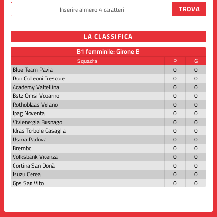
LA CLASSIFICA
B1 femminile: Girone B
Squadra
P
G
Blue Team Pavia
0
0
Don Colleoni Trescore
0
0
Academy Valtellina
0
0
Bstz Omsi Vobarno
0
0
Rothoblaas Volano
0
0
Ipag Noventa
0
0
Vivienergia Busnago
0
0
Idras Torbole Casaglia
0
0
Usma Padova
0
0
Brembo
0
0
Volksbank Vicenza
0
0
Cortina San Donà
0
0
Isuzu Cerea
0
0
Gps San Vito
0
0