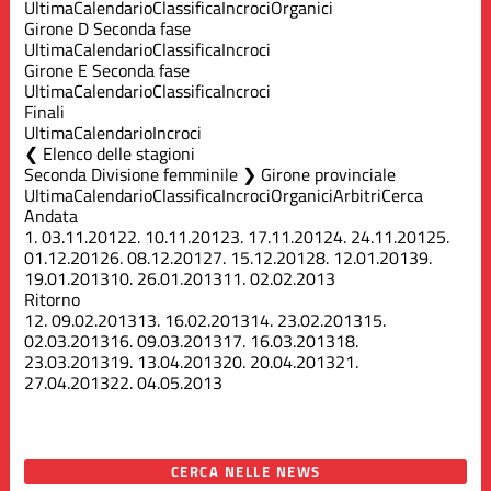
Ultima
Calendario
Classifica
Incroci
Organici
Girone D Seconda fase
Ultima
Calendario
Classifica
Incroci
Girone E Seconda fase
Ultima
Calendario
Classifica
Incroci
Finali
Ultima
Calendario
Incroci
Elenco delle stagioni
Seconda Divisione femminile ❯ Girone provinciale
Ultima
Calendario
Classifica
Incroci
Organici
Arbitri
Cerca
Andata
1.
03.11.2012
2.
10.11.2012
3.
17.11.2012
4.
24.11.2012
5.
01.12.2012
6.
08.12.2012
7.
15.12.2012
8.
12.01.2013
9.
19.01.2013
10.
26.01.2013
11.
02.02.2013
Ritorno
12.
09.02.2013
13.
16.02.2013
14.
23.02.2013
15.
02.03.2013
16.
09.03.2013
17.
16.03.2013
18.
23.03.2013
19.
13.04.2013
20.
20.04.2013
21.
27.04.2013
22.
04.05.2013
CERCA NELLE NEWS