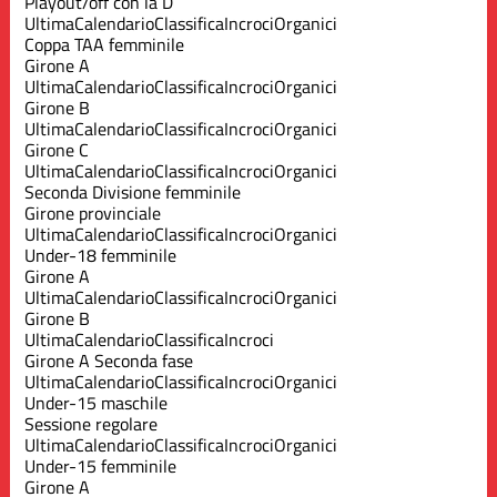
Playout/off con la D
Ultima
Calendario
Classifica
Incroci
Organici
Coppa TAA femminile
Girone A
Ultima
Calendario
Classifica
Incroci
Organici
Girone B
Ultima
Calendario
Classifica
Incroci
Organici
Girone C
Ultima
Calendario
Classifica
Incroci
Organici
Seconda Divisione femminile
Girone provinciale
Ultima
Calendario
Classifica
Incroci
Organici
Under-18 femminile
Girone A
Ultima
Calendario
Classifica
Incroci
Organici
Girone B
Ultima
Calendario
Classifica
Incroci
Girone A Seconda fase
Ultima
Calendario
Classifica
Incroci
Organici
Under-15 maschile
Sessione regolare
Ultima
Calendario
Classifica
Incroci
Organici
Under-15 femminile
Girone A