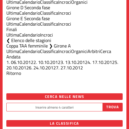
Ultima
Calendario
Classifica
Incroci
Organici
Girone D Seconda fase
Ultima
Calendario
Classifica
Incroci
Girone E Seconda fase
Ultima
Calendario
Classifica
Incroci
Finali
Ultima
Calendario
Incroci
Elenco delle stagioni
Coppa TAA femminile ❯ Girone A
Ultima
Calendario
Classifica
Incroci
Organici
Arbitri
Cerca
Andata
1.
06.10.2012
2.
10.10.2012
3.
13.10.2012
4.
17.10.2012
5.
20.10.2012
6.
24.10.2012
7.
27.10.2012
Ritorno
CERCA NELLE NEWS
LA CLASSIFICA