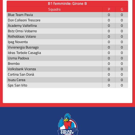
B1 femminile: Girone B
Squadra
P
G
Blue Team Pavia
0
0
Don Colleoni Trescore
0
0
Academy Valtellina
0
0
Bstz Omsi Vobarno
0
0
Rothoblaas Volano
0
0
Ipag Noventa
0
0
Vivienergia Busnago
0
0
Idras Torbole Casaglia
0
0
Usma Padova
0
0
Brembo
0
0
Volksbank Vicenza
0
0
Cortina San Donà
0
0
Isuzu Cerea
0
0
Gps San Vito
0
0