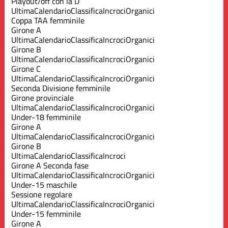
Playout/off con la D
Ultima
Calendario
Classifica
Incroci
Organici
Coppa TAA femminile
Girone A
Ultima
Calendario
Classifica
Incroci
Organici
Girone B
Ultima
Calendario
Classifica
Incroci
Organici
Girone C
Ultima
Calendario
Classifica
Incroci
Organici
Seconda Divisione femminile
Girone provinciale
Ultima
Calendario
Classifica
Incroci
Organici
Under-18 femminile
Girone A
Ultima
Calendario
Classifica
Incroci
Organici
Girone B
Ultima
Calendario
Classifica
Incroci
Girone A Seconda fase
Ultima
Calendario
Classifica
Incroci
Organici
Under-15 maschile
Sessione regolare
Ultima
Calendario
Classifica
Incroci
Organici
Under-15 femminile
Girone A