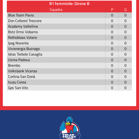
B1 femminile: Girone B
Squadra
P
G
Blue Team Pavia
0
0
Don Colleoni Trescore
0
0
Academy Valtellina
0
0
Bstz Omsi Vobarno
0
0
Rothoblaas Volano
0
0
Ipag Noventa
0
0
Vivienergia Busnago
0
0
Idras Torbole Casaglia
0
0
Usma Padova
0
0
Brembo
0
0
Volksbank Vicenza
0
0
Cortina San Donà
0
0
Isuzu Cerea
0
0
Gps San Vito
0
0