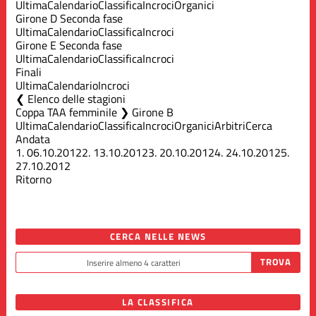
Ultima
Calendario
Classifica
Incroci
Organici
Girone D Seconda fase
Ultima
Calendario
Classifica
Incroci
Girone E Seconda fase
Ultima
Calendario
Classifica
Incroci
Finali
Ultima
Calendario
Incroci
Elenco delle stagioni
Coppa TAA femminile ❯ Girone B
Ultima
Calendario
Classifica
Incroci
Organici
Arbitri
Cerca
Andata
1.
06.10.2012
2.
13.10.2012
3.
20.10.2012
4.
24.10.2012
5.
27.10.2012
Ritorno
CERCA NELLE NEWS
LA CLASSIFICA