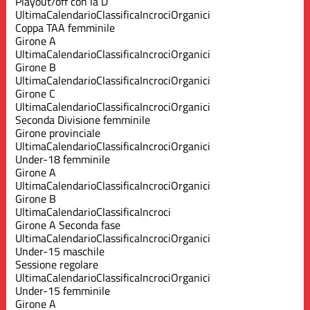
Playout/off con la D
Ultima
Calendario
Classifica
Incroci
Organici
Coppa TAA femminile
Girone A
Ultima
Calendario
Classifica
Incroci
Organici
Girone B
Ultima
Calendario
Classifica
Incroci
Organici
Girone C
Ultima
Calendario
Classifica
Incroci
Organici
Seconda Divisione femminile
Girone provinciale
Ultima
Calendario
Classifica
Incroci
Organici
Under-18 femminile
Girone A
Ultima
Calendario
Classifica
Incroci
Organici
Girone B
Ultima
Calendario
Classifica
Incroci
Girone A Seconda fase
Ultima
Calendario
Classifica
Incroci
Organici
Under-15 maschile
Sessione regolare
Ultima
Calendario
Classifica
Incroci
Organici
Under-15 femminile
Girone A