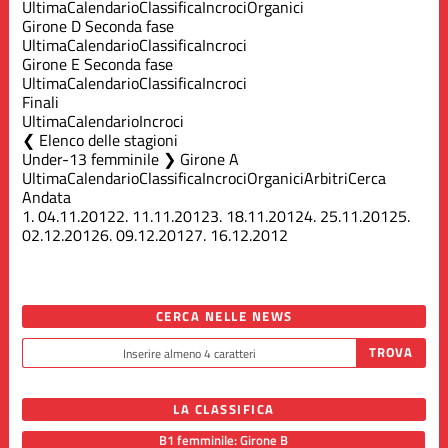
Ultima
Calendario
Classifica
Incroci
Organici
Girone D Seconda fase
Ultima
Calendario
Classifica
Incroci
Girone E Seconda fase
Ultima
Calendario
Classifica
Incroci
Finali
Ultima
Calendario
Incroci
Elenco delle stagioni
Under-13 femminile ❯ Girone A
Ultima
Calendario
Classifica
Incroci
Organici
Arbitri
Cerca
Andata
1.
04.11.2012
2.
11.11.2012
3.
18.11.2012
4.
25.11.2012
5.
02.12.2012
6.
09.12.2012
7.
16.12.2012
CERCA NELLE NEWS
LA CLASSIFICA
B1 femminile: Girone B