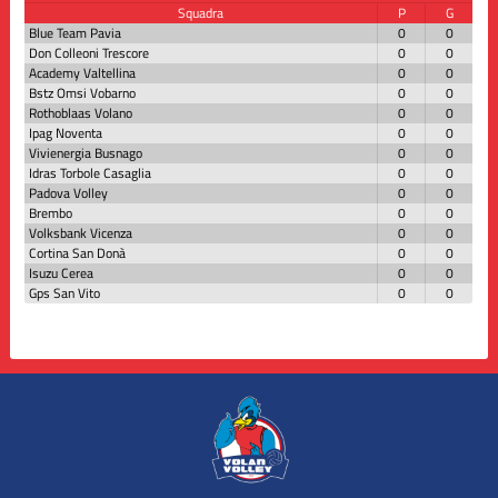
Squadra
P
G
Blue Team Pavia
0
0
Don Colleoni Trescore
0
0
Academy Valtellina
0
0
Bstz Omsi Vobarno
0
0
Rothoblaas Volano
0
0
Ipag Noventa
0
0
Vivienergia Busnago
0
0
Idras Torbole Casaglia
0
0
Padova Volley
0
0
Brembo
0
0
Volksbank Vicenza
0
0
Cortina San Donà
0
0
Isuzu Cerea
0
0
Gps San Vito
0
0