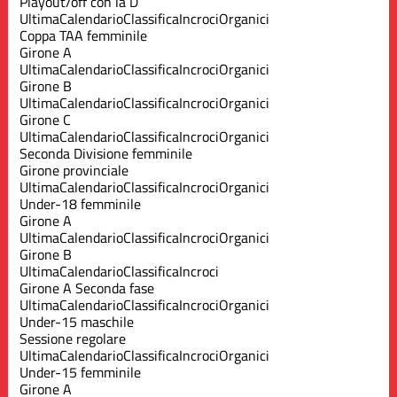
Playout/off con la D
Ultima
Calendario
Classifica
Incroci
Organici
Coppa TAA femminile
Girone A
Ultima
Calendario
Classifica
Incroci
Organici
Girone B
Ultima
Calendario
Classifica
Incroci
Organici
Girone C
Ultima
Calendario
Classifica
Incroci
Organici
Seconda Divisione femminile
Girone provinciale
Ultima
Calendario
Classifica
Incroci
Organici
Under-18 femminile
Girone A
Ultima
Calendario
Classifica
Incroci
Organici
Girone B
Ultima
Calendario
Classifica
Incroci
Girone A Seconda fase
Ultima
Calendario
Classifica
Incroci
Organici
Under-15 maschile
Sessione regolare
Ultima
Calendario
Classifica
Incroci
Organici
Under-15 femminile
Girone A