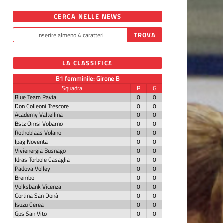
CERCA NELLE NEWS
LA CLASSIFICA
B1 femminile: Girone B
Squadra
P
G
Blue Team Pavia
0
0
Don Colleoni Trescore
0
0
Academy Valtellina
0
0
Bstz Omsi Vobarno
0
0
Rothoblaas Volano
0
0
Ipag Noventa
0
0
Vivienergia Busnago
0
0
Idras Torbole Casaglia
0
0
Padova Volley
0
0
Brembo
0
0
Volksbank Vicenza
0
0
Cortina San Donà
0
0
Isuzu Cerea
0
0
Gps San Vito
0
0