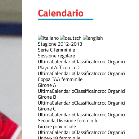
Calendario
Stagione 2012-2013
Serie C femminile
Sessione regolare
Ultima
Calendario
Classifica
Incroci
Organici
Playout/off con la D
Ultima
Calendario
Classifica
Incroci
Organici
Coppa TAA femminile
Girone A
Ultima
Calendario
Classifica
Incroci
Organici
Girone B
Ultima
Calendario
Classifica
Incroci
Organici
Girone C
Ultima
Calendario
Classifica
Incroci
Organici
Seconda Divisione femminile
Girone provinciale
Ultima
Calendario
Classifica
Incroci
Organici
Under-18 femminile