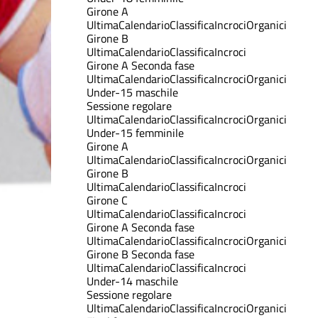
Girone A
Ultima
Calendario
Classifica
Incroci
Organici
Girone B
Ultima
Calendario
Classifica
Incroci
Girone A Seconda fase
Ultima
Calendario
Classifica
Incroci
Organici
Under-15 maschile
Sessione regolare
Ultima
Calendario
Classifica
Incroci
Organici
Under-15 femminile
Girone A
Ultima
Calendario
Classifica
Incroci
Organici
Girone B
Ultima
Calendario
Classifica
Incroci
Girone C
Ultima
Calendario
Classifica
Incroci
Girone A Seconda fase
Ultima
Calendario
Classifica
Incroci
Organici
Girone B Seconda fase
Ultima
Calendario
Classifica
Incroci
Under-14 maschile
Sessione regolare
Ultima
Calendario
Classifica
Incroci
Organici