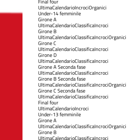
Final four
Ultima
Calendario
Incroci
Organici
Under-14 femminile
Girone A
Ultima
Calendario
Classifica
Incroci
Girone B
Ultima
Calendario
Classifica
Incroci
Organici
Girone C
Ultima
Calendario
Classifica
Incroci
Girone D
Ultima
Calendario
Classifica
Incroci
Girone A Seconda fase
Ultima
Calendario
Classifica
Incroci
Girone B Seconda fase
Ultima
Calendario
Classifica
Incroci
Organici
Girone C Seconda fase
Ultima
Calendario
Classifica
Incroci
Final four
Ultima
Calendario
Incroci
Under-13 femminile
Girone A
Ultima
Calendario
Classifica
Incroci
Organici
Girone B
Ultima
Calendario
Classifica
Incroci