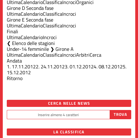
Ultima
Calendario
Classifica
Incroci
Organici
Girone D Seconda fase
Ultima
Calendario
Classifica
Incroci
Girone E Seconda fase
Ultima
Calendario
Classifica
Incroci
Finali
Ultima
Calendario
Incroci
Elenco delle stagioni
Under-14 femminile ❯ Girone A
Ultima
Calendario
Classifica
Incroci
Arbitri
Cerca
Andata
1.
17.11.2012
2.
24.11.2012
3.
01.12.2012
4.
08.12.2012
5.
15.12.2012
Ritorno
CERCA NELLE NEWS
LA CLASSIFICA