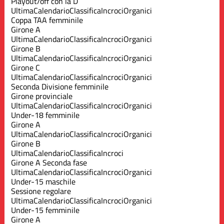
Playout/off con la D
Ultima
Calendario
Classifica
Incroci
Organici
Coppa TAA femminile
Girone A
Ultima
Calendario
Classifica
Incroci
Organici
Girone B
Ultima
Calendario
Classifica
Incroci
Organici
Girone C
Ultima
Calendario
Classifica
Incroci
Organici
Seconda Divisione femminile
Girone provinciale
Ultima
Calendario
Classifica
Incroci
Organici
Under-18 femminile
Girone A
Ultima
Calendario
Classifica
Incroci
Organici
Girone B
Ultima
Calendario
Classifica
Incroci
Girone A Seconda fase
Ultima
Calendario
Classifica
Incroci
Organici
Under-15 maschile
Sessione regolare
Ultima
Calendario
Classifica
Incroci
Organici
Under-15 femminile
Girone A