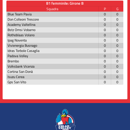
B1 femminile: Girone B
Squadra
P
G
Blue Team Pavia
0
0
Don Colleoni Trescore
0
0
Academy Valtellina
0
0
Bstz Omsi Vobarno
0
0
Rothoblaas Volano
0
0
Ipag Noventa
0
0
Vivienergia Busnago
0
0
Idras Torbole Casaglia
0
0
Padova Volley
0
0
Brembo
0
0
Volksbank Vicenza
0
0
Cortina San Donà
0
0
Isuzu Cerea
0
0
Gps San Vito
0
0