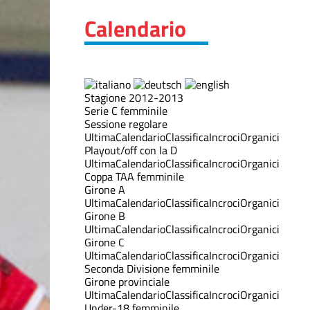
Calendario
Stagione 2012-2013
Serie C femminile
Sessione regolare
Ultima
Calendario
Classifica
Incroci
Organici
Playout/off con la D
Ultima
Calendario
Classifica
Incroci
Organici
Coppa TAA femminile
Girone A
Ultima
Calendario
Classifica
Incroci
Organici
Girone B
Ultima
Calendario
Classifica
Incroci
Organici
Girone C
Ultima
Calendario
Classifica
Incroci
Organici
Seconda Divisione femminile
Girone provinciale
Ultima
Calendario
Classifica
Incroci
Organici
Under-18 femminile