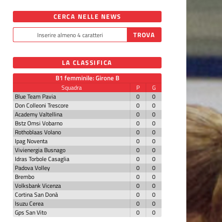
CERCA NELLE NEWS
LA CLASSIFICA
B1 femminile: Girone B
Squadra
P
G
Blue Team Pavia
0
0
Don Colleoni Trescore
0
0
Academy Valtellina
0
0
Bstz Omsi Vobarno
0
0
Rothoblaas Volano
0
0
Ipag Noventa
0
0
Vivienergia Busnago
0
0
Idras Torbole Casaglia
0
0
Padova Volley
0
0
Brembo
0
0
Volksbank Vicenza
0
0
Cortina San Donà
0
0
Isuzu Cerea
0
0
Gps San Vito
0
0