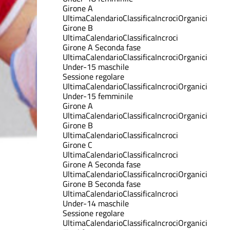
Girone A
Ultima
Calendario
Classifica
Incroci
Organici
Girone B
Ultima
Calendario
Classifica
Incroci
Girone A Seconda fase
Ultima
Calendario
Classifica
Incroci
Organici
Under-15 maschile
Sessione regolare
Ultima
Calendario
Classifica
Incroci
Organici
Under-15 femminile
Girone A
Ultima
Calendario
Classifica
Incroci
Organici
Girone B
Ultima
Calendario
Classifica
Incroci
Girone C
Ultima
Calendario
Classifica
Incroci
Girone A Seconda fase
Ultima
Calendario
Classifica
Incroci
Organici
Girone B Seconda fase
Ultima
Calendario
Classifica
Incroci
Under-14 maschile
Sessione regolare
Ultima
Calendario
Classifica
Incroci
Organici