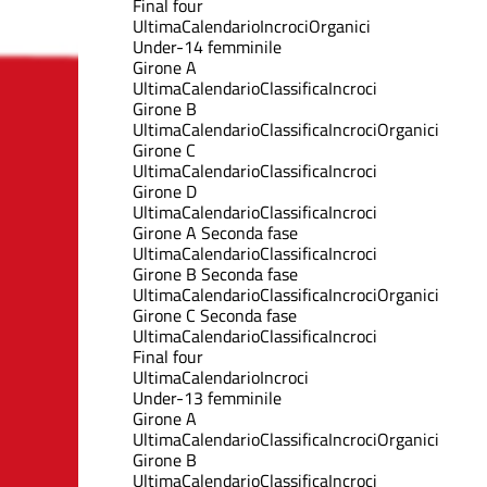
Final four
Ultima
Calendario
Incroci
Organici
Under-14 femminile
Girone A
Ultima
Calendario
Classifica
Incroci
Girone B
Ultima
Calendario
Classifica
Incroci
Organici
Girone C
Ultima
Calendario
Classifica
Incroci
Girone D
Ultima
Calendario
Classifica
Incroci
Girone A Seconda fase
Ultima
Calendario
Classifica
Incroci
Girone B Seconda fase
Ultima
Calendario
Classifica
Incroci
Organici
Girone C Seconda fase
Ultima
Calendario
Classifica
Incroci
Final four
Ultima
Calendario
Incroci
Under-13 femminile
Girone A
Ultima
Calendario
Classifica
Incroci
Organici
Girone B
Ultima
Calendario
Classifica
Incroci