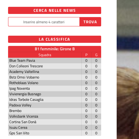
CERCA NELLE NEWS
LA CLASSIFICA
B1 femminile: Girone B
Squadra
P
G
Blue Team Pavia
0
0
Don Colleoni Trescore
0
0
Academy Valtellina
0
0
Bstz Omsi Vobarno
0
0
Rothoblaas Volano
0
0
Ipag Noventa
0
0
Vivienergia Busnago
0
0
Idras Torbole Casaglia
0
0
Padova Volley
0
0
Brembo
0
0
Volksbank Vicenza
0
0
Cortina San Donà
0
0
Isuzu Cerea
0
0
Gps San Vito
0
0