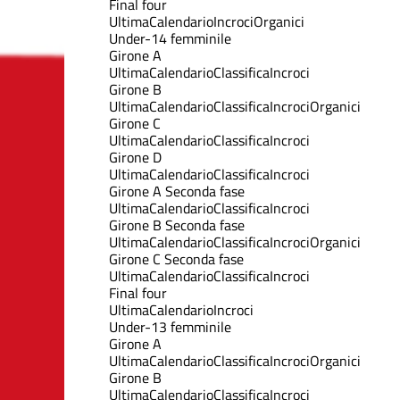
Final four
Ultima
Calendario
Incroci
Organici
Under-14 femminile
Girone A
Ultima
Calendario
Classifica
Incroci
Girone B
Ultima
Calendario
Classifica
Incroci
Organici
Girone C
Ultima
Calendario
Classifica
Incroci
Girone D
Ultima
Calendario
Classifica
Incroci
Girone A Seconda fase
Ultima
Calendario
Classifica
Incroci
Girone B Seconda fase
Ultima
Calendario
Classifica
Incroci
Organici
Girone C Seconda fase
Ultima
Calendario
Classifica
Incroci
Final four
Ultima
Calendario
Incroci
Under-13 femminile
Girone A
Ultima
Calendario
Classifica
Incroci
Organici
Girone B
Ultima
Calendario
Classifica
Incroci