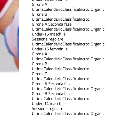
Girone A
Ultima
Calendario
Classifica
Incroci
Organici
Girone B
Ultima
Calendario
Classifica
Incroci
Girone A Seconda fase
Ultima
Calendario
Classifica
Incroci
Organici
Under-15 maschile
Sessione regolare
Ultima
Calendario
Classifica
Incroci
Organici
Under-15 femminile
Girone A
Ultima
Calendario
Classifica
Incroci
Organici
Girone B
Ultima
Calendario
Classifica
Incroci
Girone C
Ultima
Calendario
Classifica
Incroci
Girone A Seconda fase
Ultima
Calendario
Classifica
Incroci
Organici
Girone B Seconda fase
Ultima
Calendario
Classifica
Incroci
Under-14 maschile
Sessione regolare
Ultima
Calendario
Classifica
Incroci
Organici