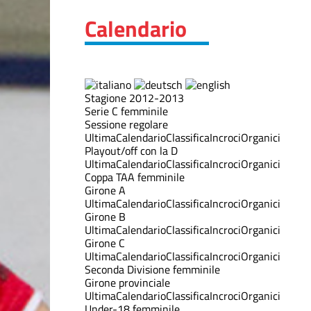
Calendario
Stagione 2012-2013
Serie C femminile
Sessione regolare
Ultima
Calendario
Classifica
Incroci
Organici
Playout/off con la D
Ultima
Calendario
Classifica
Incroci
Organici
Coppa TAA femminile
Girone A
Ultima
Calendario
Classifica
Incroci
Organici
Girone B
Ultima
Calendario
Classifica
Incroci
Organici
Girone C
Ultima
Calendario
Classifica
Incroci
Organici
Seconda Divisione femminile
Girone provinciale
Ultima
Calendario
Classifica
Incroci
Organici
Under-18 femminile