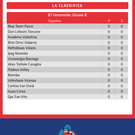
LA CLASSIFICA
B1 femminile: Girone B
Squadra
P
G
Blue Team Pavia
0
0
Don Colleoni Trescore
0
0
Academy Valtellina
0
0
Bstz Omsi Vobarno
0
0
Rothoblaas Volano
0
0
Ipag Noventa
0
0
Vivienergia Busnago
0
0
Idras Torbole Casaglia
0
0
Padova Volley
0
0
Brembo
0
0
Volksbank Vicenza
0
0
Cortina San Donà
0
0
Isuzu Cerea
0
0
Gps San Vito
0
0