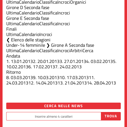
Ultima
Calendario
Classifica
Incroci
Organici
Girone D Seconda fase
Ultima
Calendario
Classifica
Incroci
Girone E Seconda fase
Ultima
Calendario
Classifica
Incroci
Finali
Ultima
Calendario
Incroci
Elenco delle stagioni
Under-14 femminile ❯ Girone A Seconda fase
Ultima
Calendario
Classifica
Incroci
Arbitri
Cerca
Andata
1.
13.01.2013
2.
20.01.2013
3.
27.01.2013
4.
03.02.2013
5.
10.02.2013
6.
17.02.2013
7.
24.02.2013
Ritorno
8.
03.03.2013
9.
10.03.2013
10.
17.03.2013
11.
24.03.2013
12.
14.04.2013
13.
21.04.2013
14.
28.04.2013
CERCA NELLE NEWS