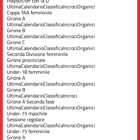
Playout/off con la D
Ultima
Calendario
Classifica
Incroci
Organici
Coppa TAA femminile
Girone A
Ultima
Calendario
Classifica
Incroci
Organici
Girone B
Ultima
Calendario
Classifica
Incroci
Organici
Girone C
Ultima
Calendario
Classifica
Incroci
Organici
Seconda Divisione femminile
Girone provinciale
Ultima
Calendario
Classifica
Incroci
Organici
Under-18 femminile
Girone A
Ultima
Calendario
Classifica
Incroci
Organici
Girone B
Ultima
Calendario
Classifica
Incroci
Girone A Seconda fase
Ultima
Calendario
Classifica
Incroci
Organici
Under-15 maschile
Sessione regolare
Ultima
Calendario
Classifica
Incroci
Organici
Under-15 femminile
Girone A