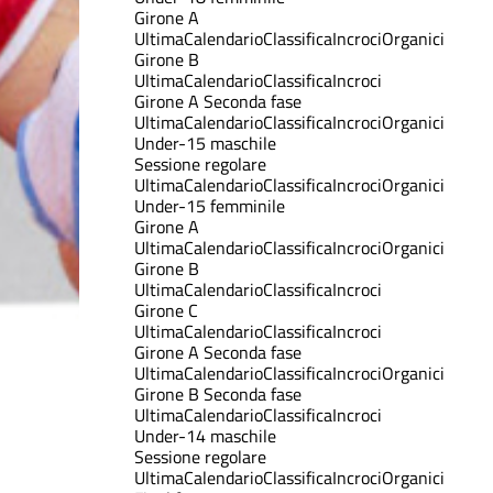
Girone A
Ultima
Calendario
Classifica
Incroci
Organici
Girone B
Ultima
Calendario
Classifica
Incroci
Girone A Seconda fase
Ultima
Calendario
Classifica
Incroci
Organici
Under-15 maschile
Sessione regolare
Ultima
Calendario
Classifica
Incroci
Organici
Under-15 femminile
Girone A
Ultima
Calendario
Classifica
Incroci
Organici
Girone B
Ultima
Calendario
Classifica
Incroci
Girone C
Ultima
Calendario
Classifica
Incroci
Girone A Seconda fase
Ultima
Calendario
Classifica
Incroci
Organici
Girone B Seconda fase
Ultima
Calendario
Classifica
Incroci
Under-14 maschile
Sessione regolare
Ultima
Calendario
Classifica
Incroci
Organici