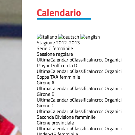
Calendario
Stagione 2012-2013
Serie C femminile
Sessione regolare
Ultima
Calendario
Classifica
Incroci
Organici
Playout/off con la D
Ultima
Calendario
Classifica
Incroci
Organici
Coppa TAA femminile
Girone A
Ultima
Calendario
Classifica
Incroci
Organici
Girone B
Ultima
Calendario
Classifica
Incroci
Organici
Girone C
Ultima
Calendario
Classifica
Incroci
Organici
Seconda Divisione femminile
Girone provinciale
Ultima
Calendario
Classifica
Incroci
Organici
Under-18 femminile