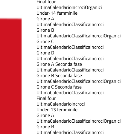
Final four
Ultima
Calendario
Incroci
Organici
Under-14 femminile
Girone A
Ultima
Calendario
Classifica
Incroci
Girone B
Ultima
Calendario
Classifica
Incroci
Organici
Girone C
Ultima
Calendario
Classifica
Incroci
Girone D
Ultima
Calendario
Classifica
Incroci
Girone A Seconda fase
Ultima
Calendario
Classifica
Incroci
Girone B Seconda fase
Ultima
Calendario
Classifica
Incroci
Organici
Girone C Seconda fase
Ultima
Calendario
Classifica
Incroci
Final four
Ultima
Calendario
Incroci
Under-13 femminile
Girone A
Ultima
Calendario
Classifica
Incroci
Organici
Girone B
Ultima
Calendario
Classifica
Incroci