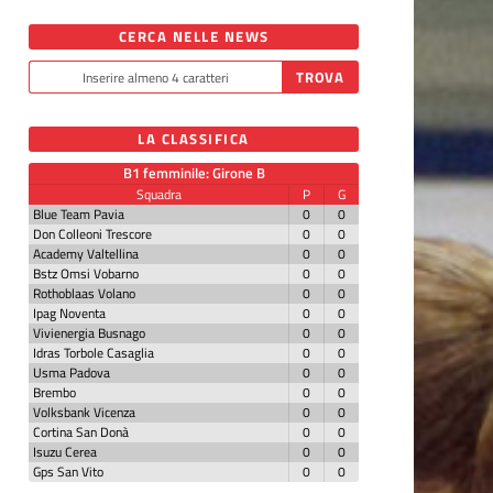
CERCA NELLE NEWS
LA CLASSIFICA
B1 femminile: Girone B
Squadra
P
G
Blue Team Pavia
0
0
Don Colleoni Trescore
0
0
Academy Valtellina
0
0
Bstz Omsi Vobarno
0
0
Rothoblaas Volano
0
0
Ipag Noventa
0
0
Vivienergia Busnago
0
0
Idras Torbole Casaglia
0
0
Usma Padova
0
0
Brembo
0
0
Volksbank Vicenza
0
0
Cortina San Donà
0
0
Isuzu Cerea
0
0
Gps San Vito
0
0