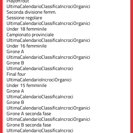
Playoff/out
Ultima
Calendario
Classifica
Incroci
Organici
Seconda divisione femm.
Sessione regolare
Ultima
Calendario
Classifica
Incroci
Organici
Under 18 femminile
Campionato provinciale
Ultima
Calendario
Classifica
Incroci
Organici
Under 16 femminile
Girone A
Ultima
Calendario
Classifica
Incroci
Organici
Girone B
Ultima
Calendario
Classifica
Incroci
Final four
Ultima
Calendario
Incroci
Organici
Under 15 femminile
Girone A
Ultima
Calendario
Classifica
Incroci
Girone B
Ultima
Calendario
Classifica
Incroci
Organici
Girone A seconda fase
Ultima
Calendario
Classifica
Incroci
Organici
Girone B seconda fase
Ultima
Calendario
Classifica
Incroci