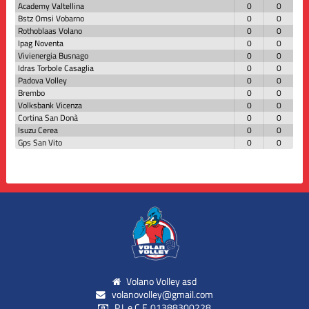
Academy Valtellina
0
0
Bstz Omsi Vobarno
0
0
Rothoblaas Volano
0
0
Ipag Noventa
0
0
Vivienergia Busnago
0
0
Idras Torbole Casaglia
0
0
Padova Volley
0
0
Brembo
0
0
Volksbank Vicenza
0
0
Cortina San Donà
0
0
Isuzu Cerea
0
0
Gps San Vito
0
0
Volano Volley asd
volanovolley@gmail.com
P.I. e C.F. 01388300228