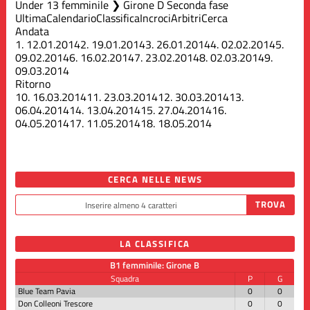
Under 13 femminile ❯ Girone D Seconda fase
Ultima
Calendario
Classifica
Incroci
Arbitri
Cerca
Andata
1.
12.01.2014
2.
19.01.2014
3.
26.01.2014
4.
02.02.2014
5.
09.02.2014
6.
16.02.2014
7.
23.02.2014
8.
02.03.2014
9.
09.03.2014
Ritorno
10.
16.03.2014
11.
23.03.2014
12.
30.03.2014
13.
06.04.2014
14.
13.04.2014
15.
27.04.2014
16.
04.05.2014
17.
11.05.2014
18.
18.05.2014
CERCA NELLE NEWS
LA CLASSIFICA
B1 femminile: Girone B
Squadra
P
G
Blue Team Pavia
0
0
Don Colleoni Trescore
0
0