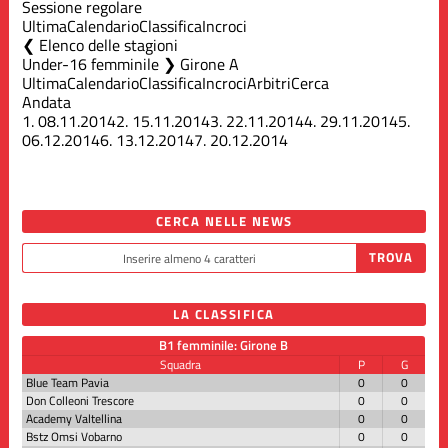
Sessione regolare
Ultima
Calendario
Classifica
Incroci
Elenco delle stagioni
Under-16 femminile ❯ Girone A
Ultima
Calendario
Classifica
Incroci
Arbitri
Cerca
Andata
1.
08.11.2014
2.
15.11.2014
3.
22.11.2014
4.
29.11.2014
5.
06.12.2014
6.
13.12.2014
7.
20.12.2014
CERCA NELLE NEWS
LA CLASSIFICA
B1 femminile: Girone B
Squadra
P
G
Blue Team Pavia
0
0
Don Colleoni Trescore
0
0
Academy Valtellina
0
0
Bstz Omsi Vobarno
0
0