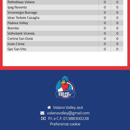
Rothoblaas Volano
0
0
Ipag Noventa
0
0
Vivienergia Busnago
0
0
Idras Torbole Casaglia
0
0
Padova Volley
0
0
Brembo
0
0
Volksbank Vicenza
0
0
Cortina San Donà
0
0
Isuzu Cerea
0
0
Gps San Vito
0
0
Volano Volley asd
volanovolley@gmail.com
P.I. e C.F. 01388300228
Preferenze cookie