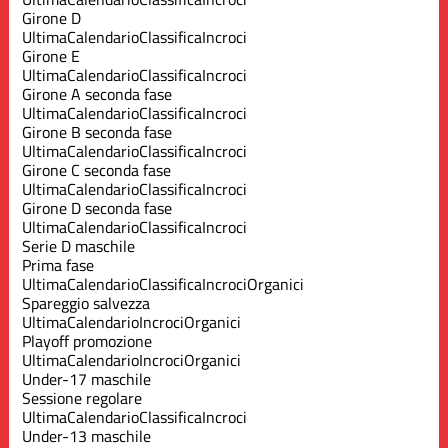
Girone D
Ultima
Calendario
Classifica
Incroci
Girone E
Ultima
Calendario
Classifica
Incroci
Girone A seconda fase
Ultima
Calendario
Classifica
Incroci
Girone B seconda fase
Ultima
Calendario
Classifica
Incroci
Girone C seconda fase
Ultima
Calendario
Classifica
Incroci
Girone D seconda fase
Ultima
Calendario
Classifica
Incroci
Serie D maschile
Prima fase
Ultima
Calendario
Classifica
Incroci
Organici
Spareggio salvezza
Ultima
Calendario
Incroci
Organici
Playoff promozione
Ultima
Calendario
Incroci
Organici
Under-17 maschile
Sessione regolare
Ultima
Calendario
Classifica
Incroci
Under-13 maschile