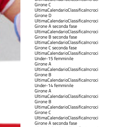
Girone C
Ultima
Calendario
Classifica
Incroci
Girone D
Ultima
Calendario
Classifica
Incroci
Girone A seconda fase
Ultima
Calendario
Classifica
Incroci
Girone B seconda fase
Ultima
Calendario
Classifica
Incroci
Girone C seconda fase
Ultima
Calendario
Classifica
Incroci
Under-15 femminile
Girone A
Ultima
Calendario
Classifica
Incroci
Girone B
Ultima
Calendario
Classifica
Incroci
Under-14 femminile
Girone A
Ultima
Calendario
Classifica
Incroci
Girone B
Ultima
Calendario
Classifica
Incroci
Girone C
Ultima
Calendario
Classifica
Incroci
Girone A seconda fase