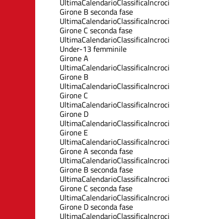
Ultima
Calendario
Classifica
Incroci
Girone B seconda fase
Ultima
Calendario
Classifica
Incroci
Girone C seconda fase
Ultima
Calendario
Classifica
Incroci
Under-13 femminile
Girone A
Ultima
Calendario
Classifica
Incroci
Girone B
Ultima
Calendario
Classifica
Incroci
Girone C
Ultima
Calendario
Classifica
Incroci
Girone D
Ultima
Calendario
Classifica
Incroci
Girone E
Ultima
Calendario
Classifica
Incroci
Girone A seconda fase
Ultima
Calendario
Classifica
Incroci
Girone B seconda fase
Ultima
Calendario
Classifica
Incroci
Girone C seconda fase
Ultima
Calendario
Classifica
Incroci
Girone D seconda fase
Ultima
Calendario
Classifica
Incroci