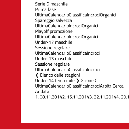
Serie D maschile
Prima fase
Ultima
Calendario
Classifica
Incroci
Organici
Spareggio salvezza
Ultima
Calendario
Incroci
Organici
Playoff promozione
Ultima
Calendario
Incroci
Organici
Under-17 maschile
Sessione regolare
Ultima
Calendario
Classifica
Incroci
Under-13 maschile
Sessione regolare
Ultima
Calendario
Classifica
Incroci
Elenco delle stagioni
Under-14 femminile ❯ Girone C
Ultima
Calendario
Classifica
Incroci
Arbitri
Cerca
Andata
1.
08.11.2014
2.
15.11.2014
3.
22.11.2014
4.
29.