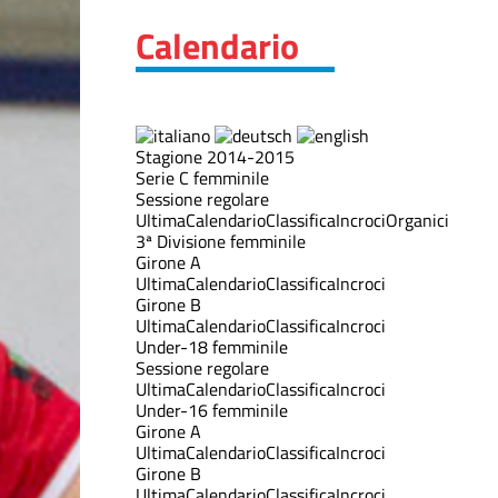
Calendario
Stagione 2014-2015
Serie C femminile
Sessione regolare
Ultima
Calendario
Classifica
Incroci
Organici
3ª Divisione femminile
Girone A
Ultima
Calendario
Classifica
Incroci
Girone B
Ultima
Calendario
Classifica
Incroci
Under-18 femminile
Sessione regolare
Ultima
Calendario
Classifica
Incroci
Under-16 femminile
Girone A
Ultima
Calendario
Classifica
Incroci
Girone B
Ultima
Calendario
Classifica
Incroci