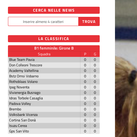
CERCA NELLE NEWS
LA CLASSIFICA
B1 femminile: Girone B
Squadra
P
G
Blue Team Pavia
0
0
Don Colleoni Trescore
0
0
Academy Valtellina
0
0
Bstz Omsi Vobarno
0
0
Rothoblaas Volano
0
0
Ipag Noventa
0
0
Vivienergia Busnago
0
0
Idras Torbole Casaglia
0
0
Padova Volley
0
0
Brembo
0
0
Volksbank Vicenza
0
0
Cortina San Donà
0
0
Isuzu Cerea
0
0
Gps San Vito
0
0