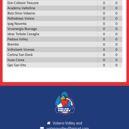
Don Colleoni Trescore
0
0
Academy Valtellina
0
0
Bstz Omsi Vobarno
0
0
Rothoblaas Volano
0
0
Ipag Noventa
0
0
Vivienergia Busnago
0
0
Idras Torbole Casaglia
0
0
Padova Volley
0
0
Brembo
0
0
Volksbank Vicenza
0
0
Cortina San Donà
0
0
Isuzu Cerea
0
0
Gps San Vito
0
0
Volano Volley asd
volanovolley@gmail.com