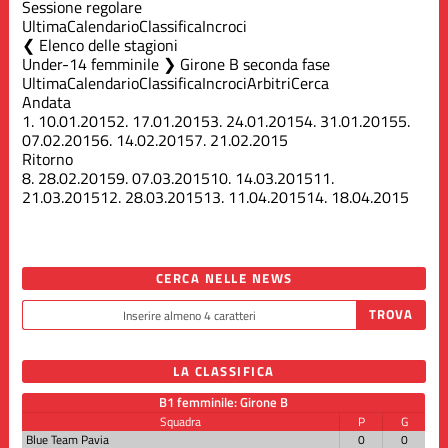
Sessione regolare
Ultima
Calendario
Classifica
Incroci
Elenco delle stagioni
Under-14 femminile ❯ Girone B seconda fase
Ultima
Calendario
Classifica
Incroci
Arbitri
Cerca
Andata
1.
10.01.2015
2.
17.01.2015
3.
24.01.2015
4.
31.01.2015
5.
07.02.2015
6.
14.02.2015
7.
21.02.2015
Ritorno
8.
28.02.2015
9.
07.03.2015
10.
14.03.2015
11.
21.03.2015
12.
28.03.2015
13.
11.04.2015
14.
18.04.2015
CERCA NELLE NEWS
LA CLASSIFICA
B1 femminile: Girone B
Squadra
P
G
Blue Team Pavia
0
0