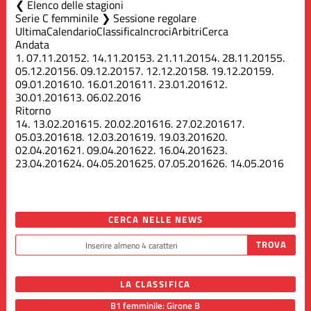
Elenco delle stagioni
Serie C femminile ❯ Sessione regolare
Ultima
Calendario
Classifica
Incroci
Arbitri
Cerca
Andata
1.
07.11.2015
2.
14.11.2015
3.
21.11.2015
4.
28.11.2015
5.
05.12.2015
6.
09.12.2015
7.
12.12.2015
8.
19.12.2015
9.
09.01.2016
10.
16.01.2016
11.
23.01.2016
12.
30.01.2016
13.
06.02.2016
Ritorno
14.
13.02.2016
15.
20.02.2016
16.
27.02.2016
17.
05.03.2016
18.
12.03.2016
19.
19.03.2016
20.
02.04.2016
21.
09.04.2016
22.
16.04.2016
23.
23.04.2016
24.
04.05.2016
25.
07.05.2016
26.
14.05.2016
CERCA NELLE NEWS
LA CLASSIFICA
B1 femminile: Girone B