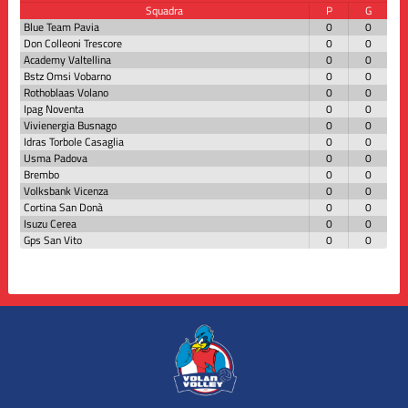
Squadra
P
G
Blue Team Pavia
0
0
Don Colleoni Trescore
0
0
Academy Valtellina
0
0
Bstz Omsi Vobarno
0
0
Rothoblaas Volano
0
0
Ipag Noventa
0
0
Vivienergia Busnago
0
0
Idras Torbole Casaglia
0
0
Usma Padova
0
0
Brembo
0
0
Volksbank Vicenza
0
0
Cortina San Donà
0
0
Isuzu Cerea
0
0
Gps San Vito
0
0