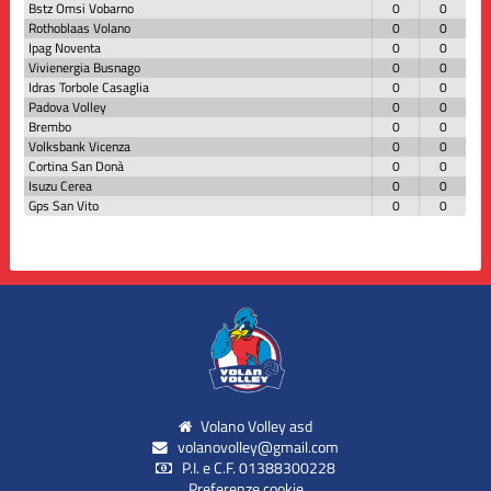
Bstz Omsi Vobarno
0
0
Rothoblaas Volano
0
0
Ipag Noventa
0
0
Vivienergia Busnago
0
0
Idras Torbole Casaglia
0
0
Padova Volley
0
0
Brembo
0
0
Volksbank Vicenza
0
0
Cortina San Donà
0
0
Isuzu Cerea
0
0
Gps San Vito
0
0
Volano Volley asd
volanovolley@gmail.com
P.I. e C.F. 01388300228
Preferenze cookie