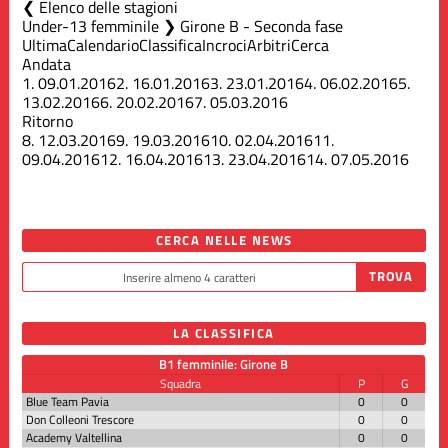
Elenco delle stagioni
Under-13 femminile ❯ Girone B - Seconda fase
Ultima
Calendario
Classifica
Incroci
Arbitri
Cerca
Andata
1.
09.01.2016
2.
16.01.2016
3.
23.01.2016
4.
06.02.2016
5.
13.02.2016
6.
20.02.2016
7.
05.03.2016
Ritorno
8.
12.03.2016
9.
19.03.2016
10.
02.04.2016
11.
09.04.2016
12.
16.04.2016
13.
23.04.2016
14.
07.05.2016
CERCA NELLE NEWS
LA CLASSIFICA
B1 femminile: Girone B
Squadra
P
G
Blue Team Pavia
0
0
Don Colleoni Trescore
0
0
Academy Valtellina
0
0