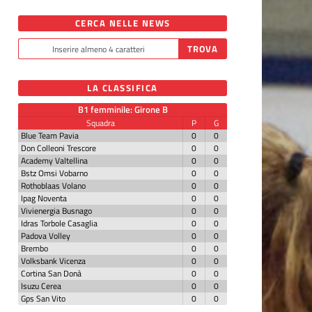
CERCA NELLE NEWS
LA CLASSIFICA
B1 femminile: Girone B
Squadra
P
G
Blue Team Pavia
0
0
Don Colleoni Trescore
0
0
Academy Valtellina
0
0
Bstz Omsi Vobarno
0
0
Rothoblaas Volano
0
0
Ipag Noventa
0
0
Vivienergia Busnago
0
0
Idras Torbole Casaglia
0
0
Padova Volley
0
0
Brembo
0
0
Volksbank Vicenza
0
0
Cortina San Donà
0
0
Isuzu Cerea
0
0
Gps San Vito
0
0