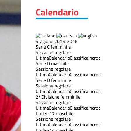
Calendario
Stagione 2015-2016
Serie C femminile
Sessione regolare
Ultima
Calendario
Classifica
Incroci
Serie D maschile
Sessione regolare
Ultima
Calendario
Classifica
Incroci
Serie D femminile
Sessione regolare
Ultima
Calendario
Classifica
Incroci
2ª Divisione femminile
Sessione regolare
Ultima
Calendario
Classifica
Incroci
Under-17 maschile
Sessione regolare
Ultima
Calendario
Classifica
Incroci
Under-14 maschile