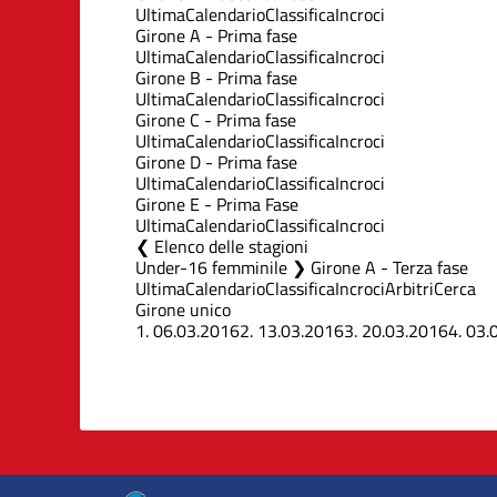
Ultima
Calendario
Classifica
Incroci
Girone A - Prima fase
Ultima
Calendario
Classifica
Incroci
Girone B - Prima fase
Ultima
Calendario
Classifica
Incroci
Girone C - Prima fase
Ultima
Calendario
Classifica
Incroci
Girone D - Prima fase
Ultima
Calendario
Classifica
Incroci
Girone E - Prima Fase
Ultima
Calendario
Classifica
Incroci
Elenco delle stagioni
Under-16 femminile ❯ Girone A - Terza fase
Ultima
Calendario
Classifica
Incroci
Arbitri
Cerca
Girone unico
1.
06.03.2016
2.
13.03.2016
3.
20.03.2016
4.
03.