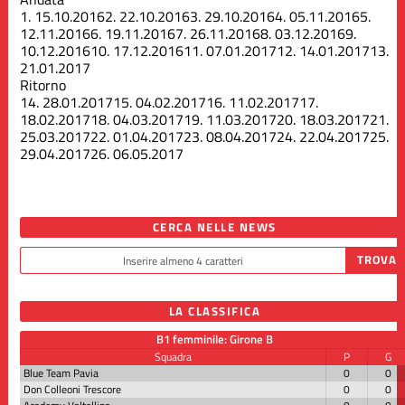
1.
15.10.2016
2.
22.10.2016
3.
29.10.2016
4.
05.11.2016
5.
12.11.2016
6.
19.11.2016
7.
26.11.2016
8.
03.12.2016
9.
10.12.2016
10.
17.12.2016
11.
07.01.2017
12.
14.01.2017
13.
21.01.2017
Ritorno
14.
28.01.2017
15.
04.02.2017
16.
11.02.2017
17.
18.02.2017
18.
04.03.2017
19.
11.03.2017
20.
18.03.2017
21.
25.03.2017
22.
01.04.2017
23.
08.04.2017
24.
22.04.2017
25.
29.04.2017
26.
06.05.2017
CERCA NELLE NEWS
LA CLASSIFICA
B1 femminile: Girone B
Squadra
P
G
Blue Team Pavia
0
0
Don Colleoni Trescore
0
0