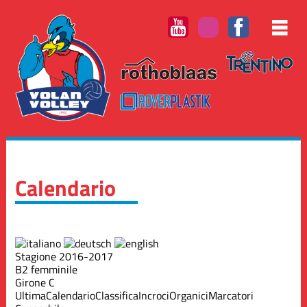
Calendario
Stagione 2016-2017
B2 femminile
Girone C
Ultima
Calendario
Classifica
Incroci
Organici
Marcatori