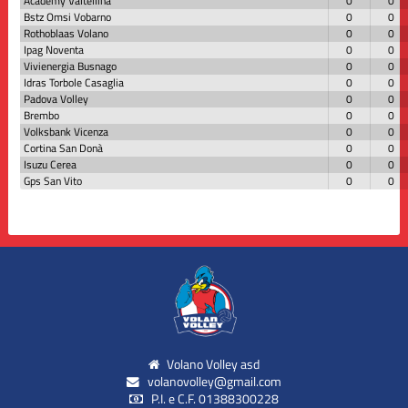
Academy Valtellina
0
0
Bstz Omsi Vobarno
0
0
Rothoblaas Volano
0
0
Ipag Noventa
0
0
Vivienergia Busnago
0
0
Idras Torbole Casaglia
0
0
Padova Volley
0
0
Brembo
0
0
Volksbank Vicenza
0
0
Cortina San Donà
0
0
Isuzu Cerea
0
0
Gps San Vito
0
0
Volano Volley asd
volanovolley@gmail.com
P.I. e C.F. 01388300228