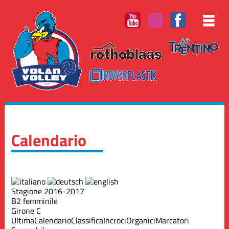
Calendario
Stagione 2016-2017
B2 femminile
Girone C
Ultima
Calendario
Classifica
Incroci
Organici
Marcatori