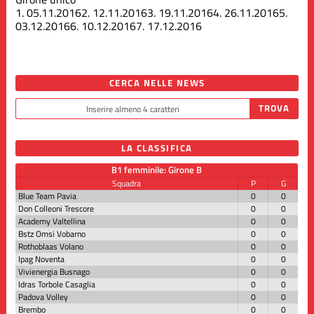
1.
05.11.2016
2.
12.11.2016
3.
19.11.2016
4.
26.11.2016
5.
03.12.2016
6.
10.12.2016
7.
17.12.2016
CERCA NELLE NEWS
LA CLASSIFICA
B1 femminile: Girone B
Squadra
P
G
Blue Team Pavia
0
0
Don Colleoni Trescore
0
0
Academy Valtellina
0
0
Bstz Omsi Vobarno
0
0
Rothoblaas Volano
0
0
Ipag Noventa
0
0
Vivienergia Busnago
0
0
Idras Torbole Casaglia
0
0
Padova Volley
0
0
Brembo
0
0