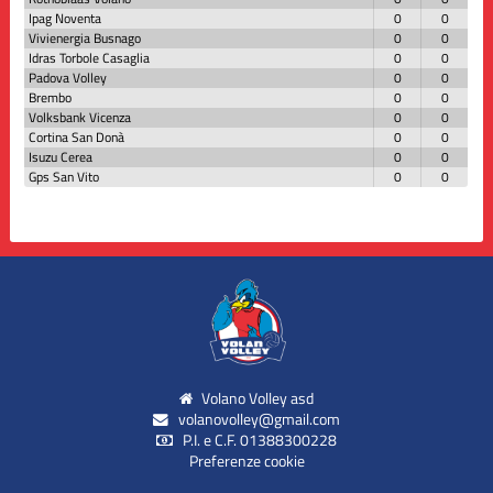
Ipag Noventa
0
0
Vivienergia Busnago
0
0
Idras Torbole Casaglia
0
0
Padova Volley
0
0
Brembo
0
0
Volksbank Vicenza
0
0
Cortina San Donà
0
0
Isuzu Cerea
0
0
Gps San Vito
0
0
Volano Volley asd
volanovolley@gmail.com
P.I. e C.F. 01388300228
Preferenze cookie