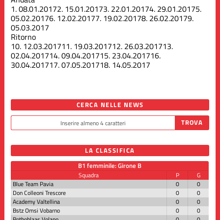
1.
08.01.2017
2.
15.01.2017
3.
22.01.2017
4.
29.01.2017
5.
05.02.2017
6.
12.02.2017
7.
19.02.2017
8.
26.02.2017
9.
05.03.2017
Ritorno
10.
12.03.2017
11.
19.03.2017
12.
26.03.2017
13.
02.04.2017
14.
09.04.2017
15.
23.04.2017
16.
30.04.2017
17.
07.05.2017
18.
14.05.2017
CERCA NELLE NEWS
LA CLASSIFICA
B1 femminile: Girone B
Squadra
P
G
Blue Team Pavia
0
0
Don Colleoni Trescore
0
0
Academy Valtellina
0
0
Bstz Omsi Vobarno
0
0
Rothoblaas Volano
0
0