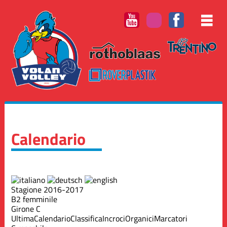
Calendario
Stagione 2016-2017
B2 femminile
Girone C
Ultima
Calendario
Classifica
Incroci
Organici
Marcatori