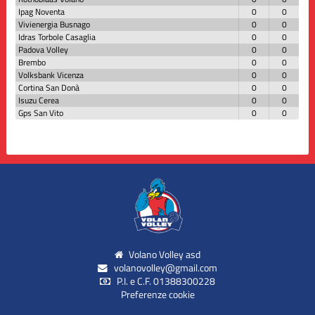
Ipag Noventa
0
0
Vivienergia Busnago
0
0
Idras Torbole Casaglia
0
0
Padova Volley
0
0
Brembo
0
0
Volksbank Vicenza
0
0
Cortina San Donà
0
0
Isuzu Cerea
0
0
Gps San Vito
0
0
Volano Volley asd
volanovolley@gmail.com
P.I. e C.F. 01388300228
Preferenze cookie