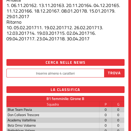
1.
06.11.2016
2.
13.11.2016
3.
20.11.2016
4.
04.12.2016
5.
11.12.2016
6.
18.12.2016
7.
08.01.2017
8.
15.01.2017
9.
29.01.2017
Ritorno
10.
05.02.2017
11.
19.02.2017
12.
26.02.2017
13.
12.03.2017
14.
19.03.2017
15.
02.04.2017
16.
09.04.2017
17.
23.04.2017
18.
30.04.2017
CERCA NELLE NEWS
LA CLASSIFICA
B1 femminile: Girone B
Squadra
P
G
Blue Team Pavia
0
0
Don Colleoni Trescore
0
0
Academy Valtellina
0
0
Bstz Omsi Vobarno
0
0
Rothoblaas Volano
0
0