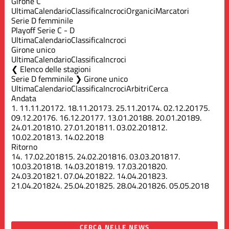
Girone C
Ultima
Calendario
Classifica
Incroci
Organici
Marcatori
Serie D femminile
Playoff Serie C - D
Ultima
Calendario
Classifica
Incroci
Girone unico
Ultima
Calendario
Classifica
Incroci
Elenco delle stagioni
Serie D femminile ❯ Girone unico
Ultima
Calendario
Classifica
Incroci
Arbitri
Cerca
Andata
1.
11.11.2017
2.
18.11.2017
3.
25.11.2017
4.
02.12.2017
5.
09.12.2017
6.
16.12.2017
7.
13.01.2018
8.
20.01.2018
9.
24.01.2018
10.
27.01.2018
11.
03.02.2018
12.
10.02.2018
13.
14.02.2018
Ritorno
14.
17.02.2018
15.
24.02.2018
16.
03.03.2018
17.
10.03.2018
18.
14.03.2018
19.
17.03.2018
20.
24.03.2018
21.
07.04.2018
22.
14.04.2018
23.
21.04.2018
24.
25.04.2018
25.
28.04.2018
26.
05.05.2018
CERCA NELLE NEWS