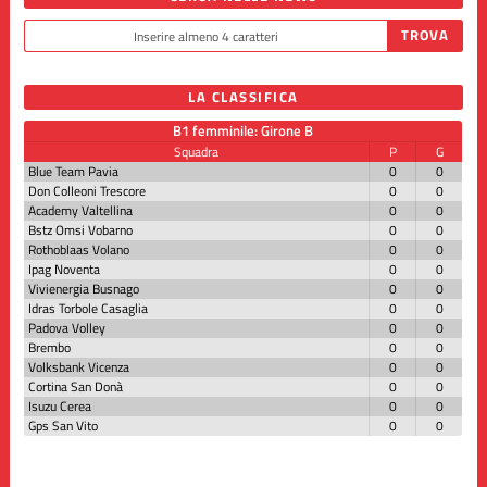
LA CLASSIFICA
B1 femminile: Girone B
Squadra
P
G
Blue Team Pavia
0
0
Don Colleoni Trescore
0
0
Academy Valtellina
0
0
Bstz Omsi Vobarno
0
0
Rothoblaas Volano
0
0
Ipag Noventa
0
0
Vivienergia Busnago
0
0
Idras Torbole Casaglia
0
0
Padova Volley
0
0
Brembo
0
0
Volksbank Vicenza
0
0
Cortina San Donà
0
0
Isuzu Cerea
0
0
Gps San Vito
0
0