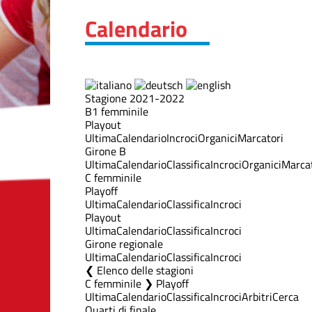
Calendario
Stagione 2021-2022
B1 femminile
Playout
Ultima
Calendario
Incroci
Organici
Marcatori
Girone B
Ultima
Calendario
Classifica
Incroci
Organici
Marcat
C femminile
Playoff
Ultima
Calendario
Classifica
Incroci
Playout
Ultima
Calendario
Classifica
Incroci
Girone regionale
Ultima
Calendario
Classifica
Incroci
Elenco delle stagioni
C femminile ❯ Playoff
Ultima
Calendario
Classifica
Incroci
Arbitri
Cerca
Quarti di finale