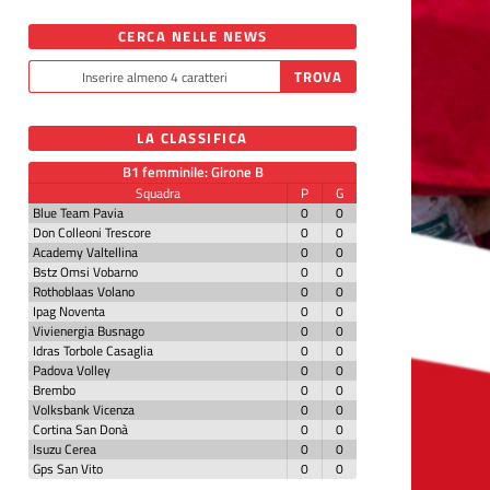
CERCA NELLE NEWS
LA CLASSIFICA
B1 femminile: Girone B
Squadra
P
G
Blue Team Pavia
0
0
Don Colleoni Trescore
0
0
Academy Valtellina
0
0
Bstz Omsi Vobarno
0
0
Rothoblaas Volano
0
0
Ipag Noventa
0
0
Vivienergia Busnago
0
0
Idras Torbole Casaglia
0
0
Padova Volley
0
0
Brembo
0
0
Volksbank Vicenza
0
0
Cortina San Donà
0
0
Isuzu Cerea
0
0
Gps San Vito
0
0