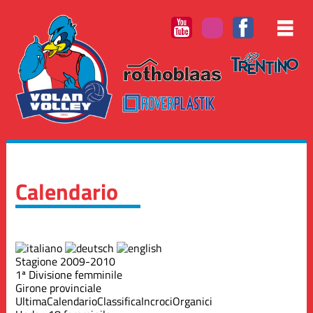
Calendario
Stagione 2009-2010
1ª Divisione femminile
Girone provinciale
Ultima
Calendario
Classifica
Incroci
Organici