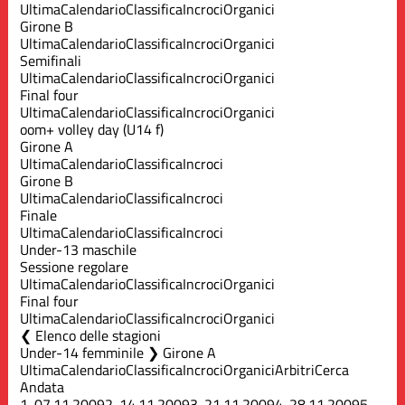
Ultima
Calendario
Classifica
Incroci
Organici
Girone B
Ultima
Calendario
Classifica
Incroci
Organici
Semifinali
Ultima
Calendario
Classifica
Incroci
Organici
Final four
Ultima
Calendario
Classifica
Incroci
Organici
oom+ volley day (U14 f)
Girone A
Ultima
Calendario
Classifica
Incroci
Girone B
Ultima
Calendario
Classifica
Incroci
Finale
Ultima
Calendario
Classifica
Incroci
Under-13 maschile
Sessione regolare
Ultima
Calendario
Classifica
Incroci
Organici
Final four
Ultima
Calendario
Classifica
Incroci
Organici
Elenco delle stagioni
Under-14 femminile ❯ Girone A
Ultima
Calendario
Classifica
Incroci
Organici
Arbitri
Cerca
Andata
1.
07.11.2009
2.
14.11.2009
3.
21.11.2009
4.
28.11.2009
5.