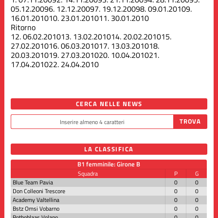
05.12.2009
6.
12.12.2009
7.
19.12.2009
8.
09.01.2010
9.
16.01.2010
10.
23.01.2010
11.
30.01.2010
Ritorno
12.
06.02.2010
13.
13.02.2010
14.
20.02.2010
15.
27.02.2010
16.
06.03.2010
17.
13.03.2010
18.
20.03.2010
19.
27.03.2010
20.
10.04.2010
21.
17.04.2010
22.
24.04.2010
CERCA NELLE NEWS
LA CLASSIFICA
B1 femminile: Girone B
Squadra
P
G
Blue Team Pavia
0
0
Don Colleoni Trescore
0
0
Academy Valtellina
0
0
Bstz Omsi Vobarno
0
0
Rothoblaas Volano
0
0