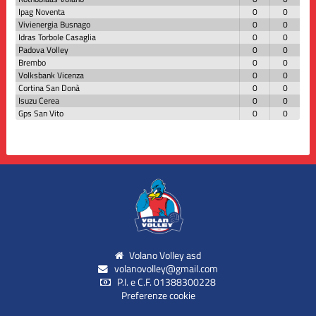
Ipag Noventa
0
0
Vivienergia Busnago
0
0
Idras Torbole Casaglia
0
0
Padova Volley
0
0
Brembo
0
0
Volksbank Vicenza
0
0
Cortina San Donà
0
0
Isuzu Cerea
0
0
Gps San Vito
0
0
Volano Volley asd
volanovolley@gmail.com
P.I. e C.F. 01388300228
Preferenze cookie