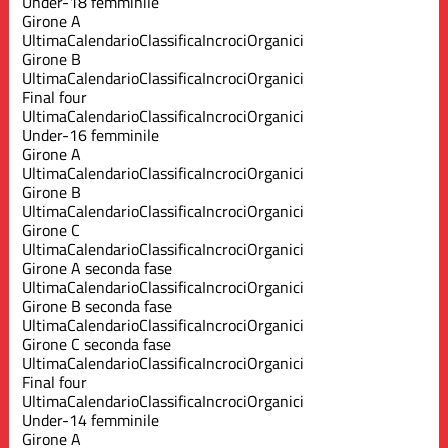
Under-18 femminile
Girone A
Ultima
Calendario
Classifica
Incroci
Organici
Girone B
Ultima
Calendario
Classifica
Incroci
Organici
Final four
Ultima
Calendario
Classifica
Incroci
Organici
Under-16 femminile
Girone A
Ultima
Calendario
Classifica
Incroci
Organici
Girone B
Ultima
Calendario
Classifica
Incroci
Organici
Girone C
Ultima
Calendario
Classifica
Incroci
Organici
Girone A seconda fase
Ultima
Calendario
Classifica
Incroci
Organici
Girone B seconda fase
Ultima
Calendario
Classifica
Incroci
Organici
Girone C seconda fase
Ultima
Calendario
Classifica
Incroci
Organici
Final four
Ultima
Calendario
Classifica
Incroci
Organici
Under-14 femminile
Girone A