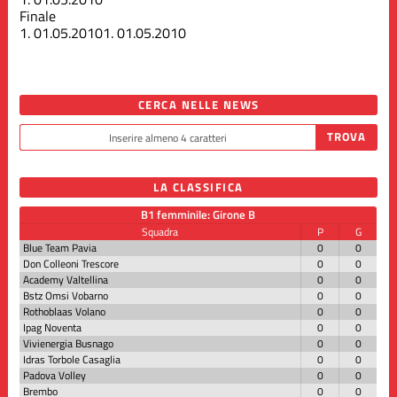
Finale
1.
01.05.2010
1.
01.05.2010
CERCA NELLE NEWS
LA CLASSIFICA
B1 femminile: Girone B
Squadra
P
G
Blue Team Pavia
0
0
Don Colleoni Trescore
0
0
Academy Valtellina
0
0
Bstz Omsi Vobarno
0
0
Rothoblaas Volano
0
0
Ipag Noventa
0
0
Vivienergia Busnago
0
0
Idras Torbole Casaglia
0
0
Padova Volley
0
0
Brembo
0
0