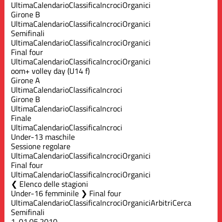
Ultima
Calendario
Classifica
Incroci
Organici
Girone B
Ultima
Calendario
Classifica
Incroci
Organici
Semifinali
Ultima
Calendario
Classifica
Incroci
Organici
Final four
Ultima
Calendario
Classifica
Incroci
Organici
oom+ volley day (U14 f)
Girone A
Ultima
Calendario
Classifica
Incroci
Girone B
Ultima
Calendario
Classifica
Incroci
Finale
Ultima
Calendario
Classifica
Incroci
Under-13 maschile
Sessione regolare
Ultima
Calendario
Classifica
Incroci
Organici
Final four
Ultima
Calendario
Classifica
Incroci
Organici
Elenco delle stagioni
Under-16 femminile ❯ Final four
Ultima
Calendario
Classifica
Incroci
Organici
Arbitri
Cerca
Semifinali
1.
01.05.2010