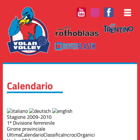
Calendario
Stagione 2009-2010
1ª Divisione femminile
Girone provinciale
Ultima
Calendario
Classifica
Incroci
Organici