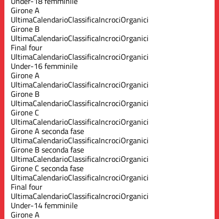
Under-18 femminile
Girone A
Ultima
Calendario
Classifica
Incroci
Organici
Girone B
Ultima
Calendario
Classifica
Incroci
Organici
Final four
Ultima
Calendario
Classifica
Incroci
Organici
Under-16 femminile
Girone A
Ultima
Calendario
Classifica
Incroci
Organici
Girone B
Ultima
Calendario
Classifica
Incroci
Organici
Girone C
Ultima
Calendario
Classifica
Incroci
Organici
Girone A seconda fase
Ultima
Calendario
Classifica
Incroci
Organici
Girone B seconda fase
Ultima
Calendario
Classifica
Incroci
Organici
Girone C seconda fase
Ultima
Calendario
Classifica
Incroci
Organici
Final four
Ultima
Calendario
Classifica
Incroci
Organici
Under-14 femminile
Girone A