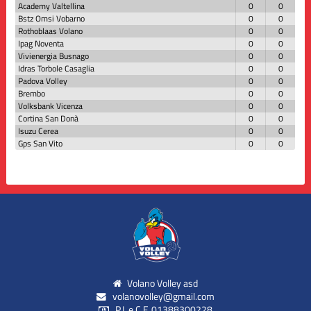
Academy Valtellina
0
0
Bstz Omsi Vobarno
0
0
Rothoblaas Volano
0
0
Ipag Noventa
0
0
Vivienergia Busnago
0
0
Idras Torbole Casaglia
0
0
Padova Volley
0
0
Brembo
0
0
Volksbank Vicenza
0
0
Cortina San Donà
0
0
Isuzu Cerea
0
0
Gps San Vito
0
0
Volano Volley asd
volanovolley@gmail.com
P.I. e C.F. 01388300228