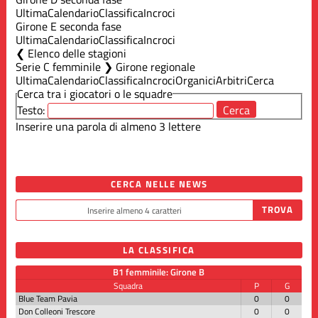
Ultima
Calendario
Classifica
Incroci
Girone E seconda fase
Ultima
Calendario
Classifica
Incroci
Elenco delle stagioni
Serie C femminile ❯ Girone regionale
Ultima
Calendario
Classifica
Incroci
Organici
Arbitri
Cerca
Cerca tra i giocatori o le squadre
Testo:
Inserire una parola di almeno 3 lettere
CERCA NELLE NEWS
LA CLASSIFICA
B1 femminile: Girone B
Squadra
P
G
Blue Team Pavia
0
0
Don Colleoni Trescore
0
0