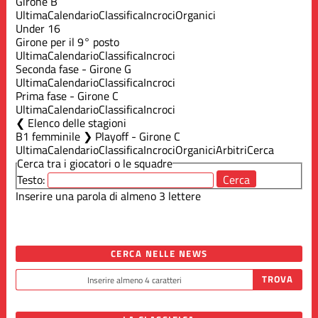
Girone B
Ultima
Calendario
Classifica
Incroci
Organici
Under 16
Girone per il 9° posto
Ultima
Calendario
Classifica
Incroci
Seconda fase - Girone G
Ultima
Calendario
Classifica
Incroci
Prima fase - Girone C
Ultima
Calendario
Classifica
Incroci
Elenco delle stagioni
B1 femminile ❯ Playoff - Girone C
Ultima
Calendario
Classifica
Incroci
Organici
Arbitri
Cerca
Cerca tra i giocatori o le squadre
Testo:
Inserire una parola di almeno 3 lettere
CERCA NELLE NEWS