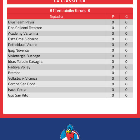
LA CLASSIFICA
B1 femminile: Girone B
Squadra
P
G
Blue Team Pavia
0
0
Don Colleoni Trescore
0
0
Academy Valtellina
0
0
Bstz Omsi Vobarno
0
0
Rothoblaas Volano
0
0
Ipag Noventa
0
0
Vivienergia Busnago
0
0
Idras Torbole Casaglia
0
0
Padova Volley
0
0
Brembo
0
0
Volksbank Vicenza
0
0
Cortina San Donà
0
0
Isuzu Cerea
0
0
Gps San Vito
0
0