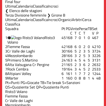
Final four
Ultima
Calendario
Classifica
Incroci
Elenco delle stagioni
Terza Divisione femminile ❯ Girone B
Ultima
Calendario
Classifica
Incroci
Organici
Arbitri
Cerca
Classifica
Squadra
Pt
PG
Vinte
Perse
TB
Set
C
T
C
T
V
P
1
Risto3
45
16
8
7
0
1
0
46
7
Volano
2
Fiemme Fassa
42
16
8
6
0
2
0
42
10
3
Cr Valle dei Laghi
30
16
6
5
2
3
5
37
24
4
Mezzolombardo
28
16
6
3
2
5
3
32
26
5
Primiero S.Martino
24
16
3
4
5
4
5
31
31
6
Alta Valsugana Cr Pergine
21
16
5
2
3
6
2
26
32
7
Rock Cembra
19
16
4
3
4
5
2
25
33
8
Altipiani Volley
6
16
1
1
7
7
2
12
44
9
Marter
1
16
0
0
8
8
1
4
48
Pt=Punti
PG=Giocate
TB=Tie break
S=Sanzioni
QS=Quoziente Set
QP=Quoziente Punti
Risto3 Volano
Fiemme Fassa
Cr Valle dei Laghi
Mezzolombardo