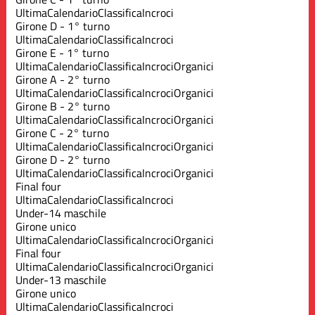
Ultima
Calendario
Classifica
Incroci
Girone D - 1° turno
Ultima
Calendario
Classifica
Incroci
Girone E - 1° turno
Ultima
Calendario
Classifica
Incroci
Organici
Girone A - 2° turno
Ultima
Calendario
Classifica
Incroci
Organici
Girone B - 2° turno
Ultima
Calendario
Classifica
Incroci
Organici
Girone C - 2° turno
Ultima
Calendario
Classifica
Incroci
Organici
Girone D - 2° turno
Ultima
Calendario
Classifica
Incroci
Organici
Final four
Ultima
Calendario
Classifica
Incroci
Under-14 maschile
Girone unico
Ultima
Calendario
Classifica
Incroci
Organici
Final four
Ultima
Calendario
Classifica
Incroci
Organici
Under-13 maschile
Girone unico
Ultima
Calendario
Classifica
Incroci