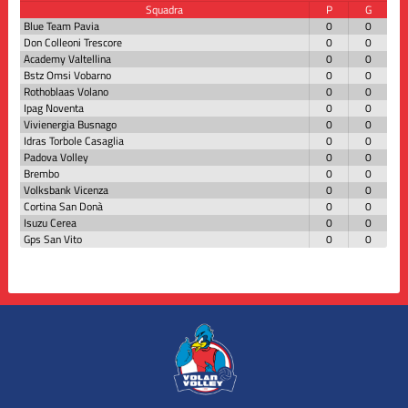
Squadra
P
G
Blue Team Pavia
0
0
Don Colleoni Trescore
0
0
Academy Valtellina
0
0
Bstz Omsi Vobarno
0
0
Rothoblaas Volano
0
0
Ipag Noventa
0
0
Vivienergia Busnago
0
0
Idras Torbole Casaglia
0
0
Padova Volley
0
0
Brembo
0
0
Volksbank Vicenza
0
0
Cortina San Donà
0
0
Isuzu Cerea
0
0
Gps San Vito
0
0