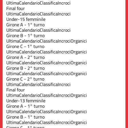
Ultima
Calendario
Classifica
Incroci
Final four
Ultima
Calendario
Classifica
Incroci
Under-15 femminile
Girone A - 1° turno
Ultima
Calendario
Classifica
Incroci
Girone B - 1° turno
Ultima
Calendario
Classifica
Incroci
Organici
Girone C - 1° turno
Ultima
Calendario
Classifica
Incroci
Organici
Girone A - 2° turno
Ultima
Calendario
Classifica
Incroci
Organici
Girone B - 2° turno
Ultima
Calendario
Classifica
Incroci
Organici
Girone C - 2° turno
Ultima
Calendario
Classifica
Incroci
Final four
Ultima
Calendario
Classifica
Incroci
Organici
Under-13 femminile
Girone A - 1° turno
Ultima
Calendario
Classifica
Incroci
Organici
Girone B - 1° turno
Ultima
Calendario
Classifica
Incroci
Organici
Girone C - 1° turno