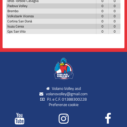
Idras Torbole Casaglia
0
0
Padova Volley
0
0
Brembo
0
0
Volksbank Vicenza
0
0
Cortina San Donà
0
0
Isuzu Cerea
0
0
Gps San Vito
0
0
Volano Volley asd
volanovolley@gmail.com
P.I. e C.F. 01388300228
Preferenze cookie