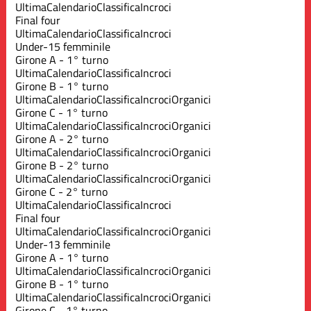
Ultima
Calendario
Classifica
Incroci
Final four
Ultima
Calendario
Classifica
Incroci
Under-15 femminile
Girone A - 1° turno
Ultima
Calendario
Classifica
Incroci
Girone B - 1° turno
Ultima
Calendario
Classifica
Incroci
Organici
Girone C - 1° turno
Ultima
Calendario
Classifica
Incroci
Organici
Girone A - 2° turno
Ultima
Calendario
Classifica
Incroci
Organici
Girone B - 2° turno
Ultima
Calendario
Classifica
Incroci
Organici
Girone C - 2° turno
Ultima
Calendario
Classifica
Incroci
Final four
Ultima
Calendario
Classifica
Incroci
Organici
Under-13 femminile
Girone A - 1° turno
Ultima
Calendario
Classifica
Incroci
Organici
Girone B - 1° turno
Ultima
Calendario
Classifica
Incroci
Organici
Girone C - 1° turno