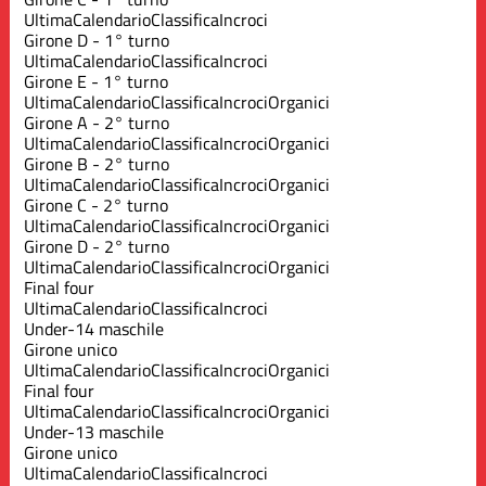
Ultima
Calendario
Classifica
Incroci
Girone D - 1° turno
Ultima
Calendario
Classifica
Incroci
Girone E - 1° turno
Ultima
Calendario
Classifica
Incroci
Organici
Girone A - 2° turno
Ultima
Calendario
Classifica
Incroci
Organici
Girone B - 2° turno
Ultima
Calendario
Classifica
Incroci
Organici
Girone C - 2° turno
Ultima
Calendario
Classifica
Incroci
Organici
Girone D - 2° turno
Ultima
Calendario
Classifica
Incroci
Organici
Final four
Ultima
Calendario
Classifica
Incroci
Under-14 maschile
Girone unico
Ultima
Calendario
Classifica
Incroci
Organici
Final four
Ultima
Calendario
Classifica
Incroci
Organici
Under-13 maschile
Girone unico
Ultima
Calendario
Classifica
Incroci