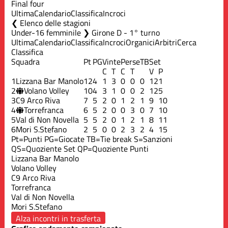
Final four
Ultima
Calendario
Classifica
Incroci
Elenco delle stagioni
Under-16 femminile ❯ Girone D - 1° turno
Ultima
Calendario
Classifica
Incroci
Organici
Arbitri
Cerca
Classifica
Squadra
Pt
PG
Vinte
Perse
TB
Set
C
T
C
T
V
P
1
Lizzana Bar Manolo
12
4
1
3
0
0
0
12
1
2
Volano Volley
10
4
3
1
0
0
2
12
5
3
C9 Arco Riva
7
5
2
0
1
2
1
9
10
4
Torrefranca
6
5
2
0
0
3
0
7
10
5
Val di Non Novella
5
5
2
0
1
2
1
8
11
6
Mori S.Stefano
2
5
0
0
2
3
2
4
15
Pt=Punti
PG=Giocate
TB=Tie break
S=Sanzioni
QS=Quoziente Set
QP=Quoziente Punti
Lizzana Bar Manolo
Volano Volley
C9 Arco Riva
Torrefranca
Val di Non Novella
Mori S.Stefano
Alza incontri in trasferta