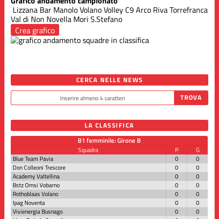
Grafico andamento campionato
Lizzana Bar Manolo
Volano Volley
C9 Arco Riva
Torrefranca
Val di Non Novella
Mori S.Stefano
Crea grafico
CERCA NELLE NEWS
LA CLASSIFICA
B1 femminile: Girone B
Squadra
P
G
Blue Team Pavia
0
0
Don Colleoni Trescore
0
0
Academy Valtellina
0
0
Bstz Omsi Vobarno
0
0
Rothoblaas Volano
0
0
Ipag Noventa
0
0
Vivienergia Busnago
0
0