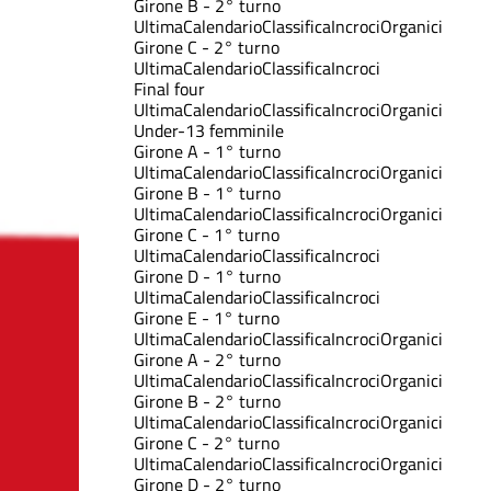
Girone B - 2° turno
Ultima
Calendario
Classifica
Incroci
Organici
Girone C - 2° turno
Ultima
Calendario
Classifica
Incroci
Final four
Ultima
Calendario
Classifica
Incroci
Organici
Under-13 femminile
Girone A - 1° turno
Ultima
Calendario
Classifica
Incroci
Organici
Girone B - 1° turno
Ultima
Calendario
Classifica
Incroci
Organici
Girone C - 1° turno
Ultima
Calendario
Classifica
Incroci
Girone D - 1° turno
Ultima
Calendario
Classifica
Incroci
Girone E - 1° turno
Ultima
Calendario
Classifica
Incroci
Organici
Girone A - 2° turno
Ultima
Calendario
Classifica
Incroci
Organici
Girone B - 2° turno
Ultima
Calendario
Classifica
Incroci
Organici
Girone C - 2° turno
Ultima
Calendario
Classifica
Incroci
Organici
Girone D - 2° turno