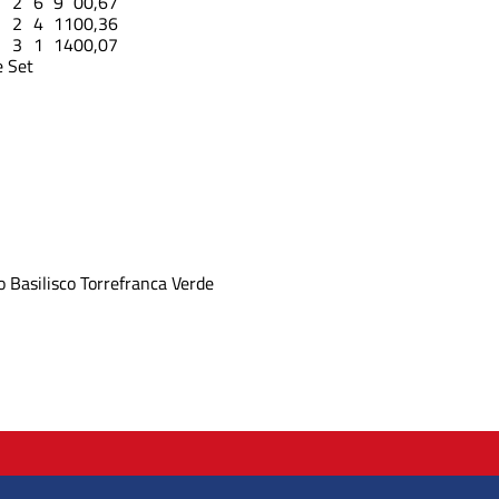
1
2
6
9
0
0,67
2
2
4
11
0
0,36
2
3
1
14
0
0,07
 Set
o
Basilisco
Torrefranca Verde