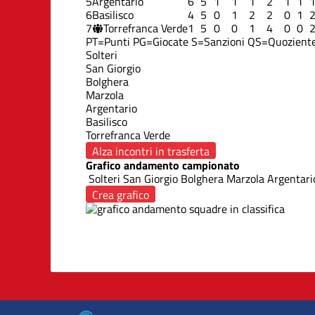
5
Argentario
6
5
1
1
1
2
1
1
6
Basilisco
4
5
0
1
2
2
0
1
7
Torrefranca Verde
1
5
0
0
1
4
0
0
PT=Punti
PG=Giocate
S=Sanzioni
QS=Quoziente
Solteri
San Giorgio
Bolghera
Marzola
Argentario
Basilisco
Torrefranca Verde
Alza incontri in trasferta
Grafico andamento campionato
Solteri
San Giorgio
Bolghera
Marzola
Argentari
Crea grafico