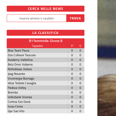
CERCA NELLE NEWS
LA CLASSIFICA
B1 femminile: Girone B
Squadra
P
G
Blue Team Pavia
0
0
Don Colleoni Trescore
0
0
Academy Valtellina
0
0
Bstz Omsi Vobarno
0
0
Rothoblaas Volano
0
0
Ipag Noventa
0
0
Vivienergia Busnago
0
0
Idras Torbole Casaglia
0
0
Padova Volley
0
0
Brembo
0
0
Volksbank Vicenza
0
0
Cortina San Donà
0
0
Isuzu Cerea
0
0
Gps San Vito
0
0