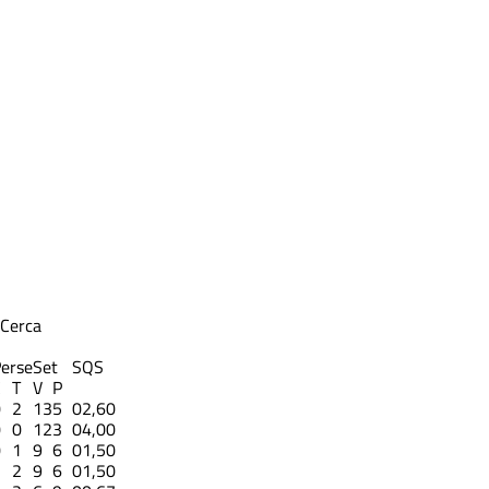
Cerca
erse
Set
S
QS
C
T
V
P
0
2
13
5
0
2,60
0
0
12
3
0
4,00
0
1
9
6
0
1,50
1
2
9
6
0
1,50