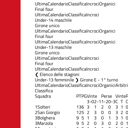
Ultima
Calendario
Classifica
Incroci
Organici
Final four
Ultima
Calendario
Classifica
Incroci
Under-14 maschile
Girone unico
Ultima
Calendario
Classifica
Incroci
Organici
Final four
Ultima
Calendario
Classifica
Incroci
Organici
Under-13 maschile
Girone unico
Ultima
Calendario
Classifica
Incroci
Final four
Ultima
Calendario
Classifica
Incroci
Elenco delle stagioni
Under-13 femminile ❯ Girone E - 1° turno
Ultima
Calendario
Classifica
Incroci
Organici
Arbitri
Classifica
Squadra
PT
PG
Vinte
Perse
Vinte
P
3-0
2-1
1-2
0-3
C
T
1
Solteri
13
6
3
1
2
0
3
1
2
San Giorgio
12
5
2
3
0
0
3
2
3
Bolghera
9
5
1
3
0
1
3
1
3
Marzola
9
5
2
0
3
0
2
0