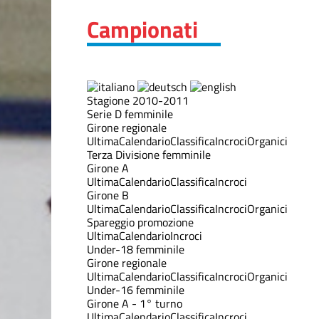
Campionati
Stagione 2010-2011
Serie D femminile
Girone regionale
Ultima
Calendario
Classifica
Incroci
Organici
Terza Divisione femminile
Girone A
Ultima
Calendario
Classifica
Incroci
Girone B
Ultima
Calendario
Classifica
Incroci
Organici
Spareggio promozione
Ultima
Calendario
Incroci
Under-18 femminile
Girone regionale
Ultima
Calendario
Classifica
Incroci
Organici
Under-16 femminile
Girone A - 1° turno
Ultima
Calendario
Classifica
Incroci