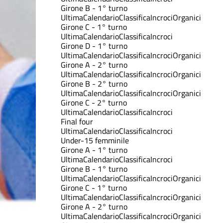
Girone B - 1° turno
Ultima
Calendario
Classifica
Incroci
Organici
Girone C - 1° turno
Ultima
Calendario
Classifica
Incroci
Girone D - 1° turno
Ultima
Calendario
Classifica
Incroci
Organici
Girone A - 2° turno
Ultima
Calendario
Classifica
Incroci
Organici
Girone B - 2° turno
Ultima
Calendario
Classifica
Incroci
Organici
Girone C - 2° turno
Ultima
Calendario
Classifica
Incroci
Final four
Ultima
Calendario
Classifica
Incroci
Under-15 femminile
Girone A - 1° turno
Ultima
Calendario
Classifica
Incroci
Girone B - 1° turno
Ultima
Calendario
Classifica
Incroci
Organici
Girone C - 1° turno
Ultima
Calendario
Classifica
Incroci
Organici
Girone A - 2° turno
Ultima
Calendario
Classifica
Incroci
Organici