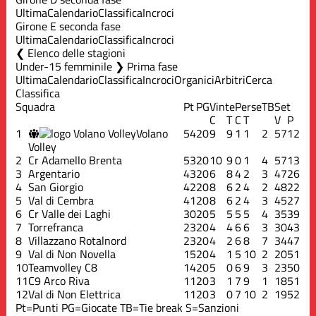
Ultima
Calendario
Classifica
Incroci
Girone E seconda fase
Ultima
Calendario
Classifica
Incroci
Elenco delle stagioni
Under-15 femminile ❯ Prima fase
Ultima
Calendario
Classifica
Incroci
Organici
Arbitri
Cerca
Classifica
Squadra
Pt
PG
Vinte
Perse
TB
Set
C
T
C
T
V
P
1
Volano
54
20
9
9
1
1
2
57
12
Volley
2
Cr Adamello Brenta
53
20
10
9
0
1
4
57
13
3
Argentario
43
20
6
8
4
2
3
47
26
4
San Giorgio
42
20
8
6
2
4
2
48
22
5
Val di Cembra
41
20
8
6
2
4
3
45
27
6
Cr Valle dei Laghi
30
20
5
5
5
5
4
35
39
7
Torrefranca
23
20
4
4
6
6
3
30
43
8
Villazzano Rotalnord
23
20
4
2
6
8
7
34
47
9
Val di Non Novella
15
20
4
1
5
10
2
20
51
10
Teamvolley C8
14
20
5
0
6
9
3
23
50
11
C9 Arco Riva
11
20
3
1
7
9
1
18
51
12
Val di Non Elettrica
11
20
3
0
7
10
2
19
52
Pt=Punti
PG=Giocate
TB=Tie break
S=Sanzioni