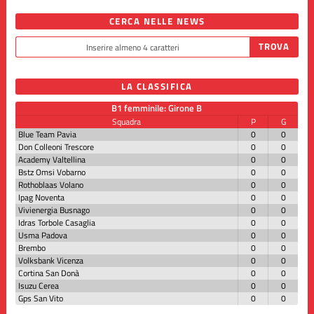
CERCA NELLE NEWS
LA CLASSIFICA
B1 femminile: Girone B
Squadra
P
G
Blue Team Pavia
0
0
Don Colleoni Trescore
0
0
Academy Valtellina
0
0
Bstz Omsi Vobarno
0
0
Rothoblaas Volano
0
0
Ipag Noventa
0
0
Vivienergia Busnago
0
0
Idras Torbole Casaglia
0
0
Usma Padova
0
0
Brembo
0
0
Volksbank Vicenza
0
0
Cortina San Donà
0
0
Isuzu Cerea
0
0
Gps San Vito
0
0