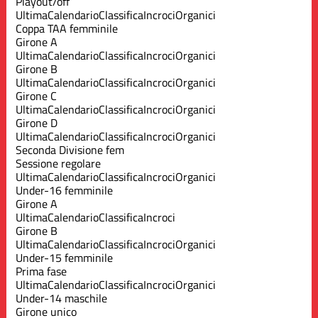
Playout/off
Ultima
Calendario
Classifica
Incroci
Organici
Coppa TAA femminile
Girone A
Ultima
Calendario
Classifica
Incroci
Organici
Girone B
Ultima
Calendario
Classifica
Incroci
Organici
Girone C
Ultima
Calendario
Classifica
Incroci
Organici
Girone D
Ultima
Calendario
Classifica
Incroci
Organici
Seconda Divisione fem
Sessione regolare
Ultima
Calendario
Classifica
Incroci
Organici
Under-16 femminile
Girone A
Ultima
Calendario
Classifica
Incroci
Girone B
Ultima
Calendario
Classifica
Incroci
Organici
Under-15 femminile
Prima fase
Ultima
Calendario
Classifica
Incroci
Organici
Under-14 maschile
Girone unico