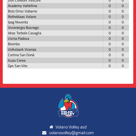
Don Colleoni Trescore
0
0
Academy Valtellina
0
0
Bstz Omsi Vobarno
0
0
Rothoblaas Volano
0
0
Ipag Noventa
0
0
Vivienergia Busnago
0
0
Idras Torbole Casaglia
0
0
Usma Padova
0
0
Brembo
0
0
Volksbank Vicenza
0
0
Cortina San Donà
0
0
Isuzu Cerea
0
0
Gps San Vito
0
0
Volano Volley asd
volanovolley@gmail.com