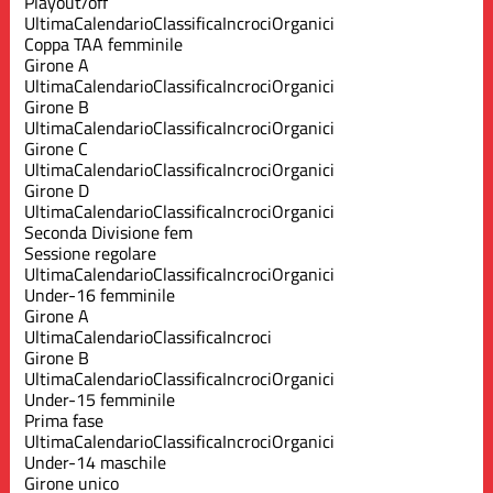
Playout/off
Ultima
Calendario
Classifica
Incroci
Organici
Coppa TAA femminile
Girone A
Ultima
Calendario
Classifica
Incroci
Organici
Girone B
Ultima
Calendario
Classifica
Incroci
Organici
Girone C
Ultima
Calendario
Classifica
Incroci
Organici
Girone D
Ultima
Calendario
Classifica
Incroci
Organici
Seconda Divisione fem
Sessione regolare
Ultima
Calendario
Classifica
Incroci
Organici
Under-16 femminile
Girone A
Ultima
Calendario
Classifica
Incroci
Girone B
Ultima
Calendario
Classifica
Incroci
Organici
Under-15 femminile
Prima fase
Ultima
Calendario
Classifica
Incroci
Organici
Under-14 maschile
Girone unico