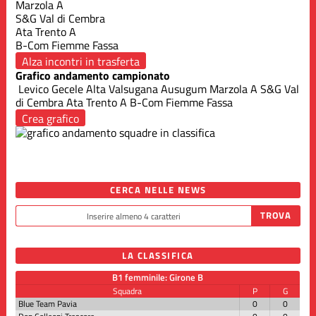
Marzola A
S&G Val di Cembra
Ata Trento A
B-Com Fiemme Fassa
Alza incontri in trasferta
Grafico andamento campionato
Levico Gecele
Alta Valsugana
Ausugum
Marzola A
S&G Val
di Cembra
Ata Trento A
B-Com Fiemme Fassa
Crea grafico
CERCA NELLE NEWS
LA CLASSIFICA
B1 femminile: Girone B
Squadra
P
G
Blue Team Pavia
0
0