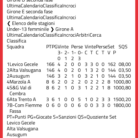
Ultima
Calendario
Classifica
Incroci
Girone E seconda fase
Ultima
Calendario
Classifica
Incroci
Elenco delle stagioni
Under-13 femminile ❯ Girone A
Ultima
Calendario
Classifica
Incroci
Arbitri
Cerca
Classifica
Squadra
PT
PG
Vinte
Perse
Vinte
Perse
Set
S
QS
3-
2-
1-
0-
C
T
C
T
V
P
0
1
2
3
1
Levico Gecele
16
6
4
2
0
0
3
3
0
0
16
2
0
8,00
2
Alta Valsugana
14
6
4
0
2
0
1
3
2
0
14
4
0
3,50
2
Ausugum
14
6
3
2
1
0
3
2
1
0
14
4
0
3,50
4
Marzola A
8
6
2
0
2
2
0
2
2
2
8
10
0
0,80
4
S&G Val di
8
6
2
1
0
3
1
2
2
1
8
10
0
0,80
Cembra
6
Ata Trento A
3
6
1
0
0
5
1
0
2
3
3
15
0
0,20
7
B-Com Fiemme
0
6
0
0
0
6
0
0
3
3
0
18
0
0,00
Fassa
PT=Punti
PG=Giocate
S=Sanzioni
QS=Quoziente Set
Levico Gecele
Alta Valsugana
Ausugum