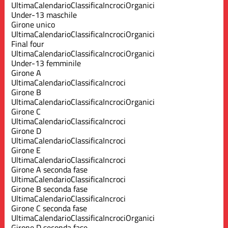
Ultima
Calendario
Classifica
Incroci
Organici
Under-13 maschile
Girone unico
Ultima
Calendario
Classifica
Incroci
Organici
Final four
Ultima
Calendario
Classifica
Incroci
Organici
Under-13 femminile
Girone A
Ultima
Calendario
Classifica
Incroci
Girone B
Ultima
Calendario
Classifica
Incroci
Organici
Girone C
Ultima
Calendario
Classifica
Incroci
Girone D
Ultima
Calendario
Classifica
Incroci
Girone E
Ultima
Calendario
Classifica
Incroci
Girone A seconda fase
Ultima
Calendario
Classifica
Incroci
Girone B seconda fase
Ultima
Calendario
Classifica
Incroci
Girone C seconda fase
Ultima
Calendario
Classifica
Incroci
Organici
Girone D seconda fase