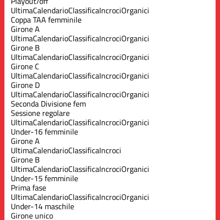
Playout/off
Ultima
Calendario
Classifica
Incroci
Organici
Coppa TAA femminile
Girone A
Ultima
Calendario
Classifica
Incroci
Organici
Girone B
Ultima
Calendario
Classifica
Incroci
Organici
Girone C
Ultima
Calendario
Classifica
Incroci
Organici
Girone D
Ultima
Calendario
Classifica
Incroci
Organici
Seconda Divisione fem
Sessione regolare
Ultima
Calendario
Classifica
Incroci
Organici
Under-16 femminile
Girone A
Ultima
Calendario
Classifica
Incroci
Girone B
Ultima
Calendario
Classifica
Incroci
Organici
Under-15 femminile
Prima fase
Ultima
Calendario
Classifica
Incroci
Organici
Under-14 maschile
Girone unico