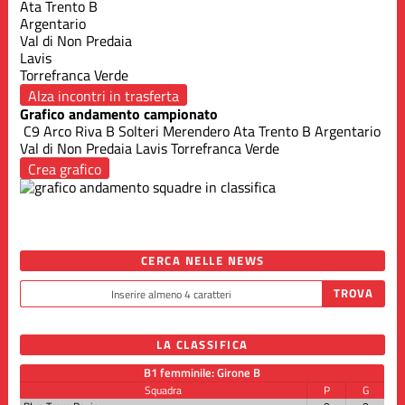
Ata Trento B
Argentario
Val di Non Predaia
Lavis
Torrefranca Verde
Alza incontri in trasferta
Grafico andamento campionato
C9 Arco Riva B
Solteri Merendero
Ata Trento B
Argentario
Val di Non Predaia
Lavis
Torrefranca Verde
Crea grafico
CERCA NELLE NEWS
LA CLASSIFICA
B1 femminile: Girone B
Squadra
P
G