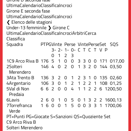
Ultima
Calendario
Classifica
Incroci
Girone E seconda fase
Ultima
Calendario
Classifica
Incroci
Elenco delle stagioni
Under-13 femminile ❯ Girone C
Ultima
Calendario
Classifica
Incroci
Arbitri
Cerca
Classifica
Squadra
PT
PG
Vinte
Perse
Vinte
Perse
Set
S
QS
3-
2-
1-
0-
C
T
C
T
V
P
0
1
2
3
1
C9 Arco Riva B
17
6
5
1
0
0
3
3
0
0
17
1
0
17,00
2
Solteri
14
6
4
0
2
0
1
3
2
0
14
4
0
3,50
Merendero
3
Ata Trento B
13
6
3
2
0
1
2
3
1
0
13
5
0
2,60
4
Argentario
10
6
3
0
1
2
1
2
2
1
10
8
0
1,25
5
Val di Non
6
6
2
0
0
4
1
1
2
2
6
12
0
0,50
Predaia
6
Lavis
2
6
0
1
0
5
0
1
3
2
2
16
0
0,13
7
Torrefranca
1
6
0
0
1
5
0
0
3
3
1
17
0
0,06
Verde
PT=Punti
PG=Giocate
S=Sanzioni
QS=Quoziente Set
C9 Arco Riva B
Solteri Merendero