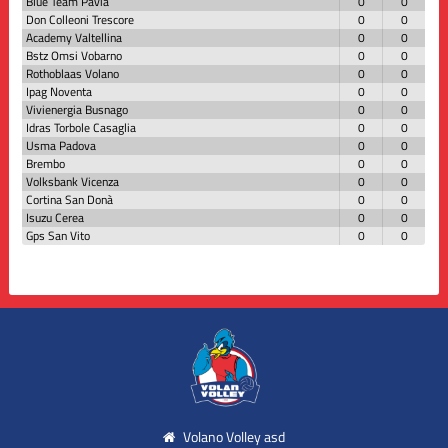
Blue Team Pavia
0
0
Don Colleoni Trescore
0
0
Academy Valtellina
0
0
Bstz Omsi Vobarno
0
0
Rothoblaas Volano
0
0
Ipag Noventa
0
0
Vivienergia Busnago
0
0
Idras Torbole Casaglia
0
0
Usma Padova
0
0
Brembo
0
0
Volksbank Vicenza
0
0
Cortina San Donà
0
0
Isuzu Cerea
0
0
Gps San Vito
0
0
Volano Volley asd