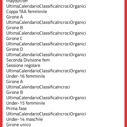
Playout/off
Ultima
Calendario
Classifica
Incroci
Organici
Coppa TAA femminile
Girone A
Ultima
Calendario
Classifica
Incroci
Organici
Girone B
Ultima
Calendario
Classifica
Incroci
Organici
Girone C
Ultima
Calendario
Classifica
Incroci
Organici
Girone D
Ultima
Calendario
Classifica
Incroci
Organici
Seconda Divisione fem
Sessione regolare
Ultima
Calendario
Classifica
Incroci
Organici
Under-16 femminile
Girone A
Ultima
Calendario
Classifica
Incroci
Girone B
Ultima
Calendario
Classifica
Incroci
Organici
Under-15 femminile
Prima fase
Ultima
Calendario
Classifica
Incroci
Organici
Under-14 maschile
Girone unico