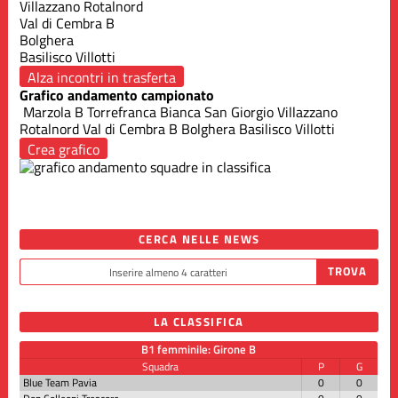
Villazzano Rotalnord
Val di Cembra B
Bolghera
Basilisco Villotti
Alza incontri in trasferta
Grafico andamento campionato
Marzola B
Torrefranca Bianca
San Giorgio
Villazzano
Rotalnord
Val di Cembra B
Bolghera
Basilisco Villotti
Crea grafico
CERCA NELLE NEWS
LA CLASSIFICA
B1 femminile: Girone B
Squadra
P
G
Blue Team Pavia
0
0