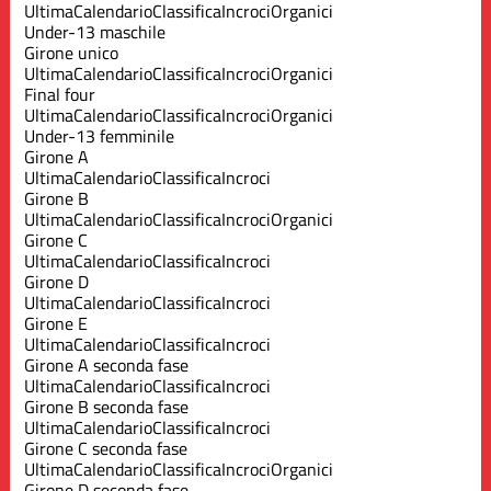
Ultima
Calendario
Classifica
Incroci
Organici
Under-13 maschile
Girone unico
Ultima
Calendario
Classifica
Incroci
Organici
Final four
Ultima
Calendario
Classifica
Incroci
Organici
Under-13 femminile
Girone A
Ultima
Calendario
Classifica
Incroci
Girone B
Ultima
Calendario
Classifica
Incroci
Organici
Girone C
Ultima
Calendario
Classifica
Incroci
Girone D
Ultima
Calendario
Classifica
Incroci
Girone E
Ultima
Calendario
Classifica
Incroci
Girone A seconda fase
Ultima
Calendario
Classifica
Incroci
Girone B seconda fase
Ultima
Calendario
Classifica
Incroci
Girone C seconda fase
Ultima
Calendario
Classifica
Incroci
Organici
Girone D seconda fase