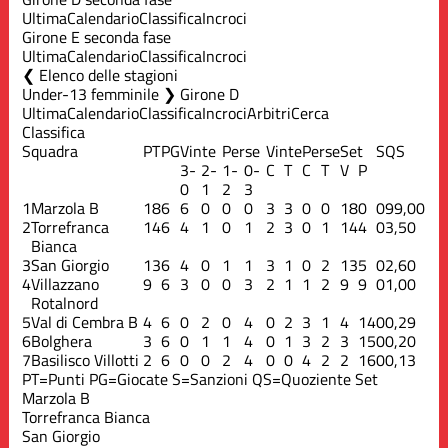
Ultima
Calendario
Classifica
Incroci
Girone E seconda fase
Ultima
Calendario
Classifica
Incroci
Elenco delle stagioni
Under-13 femminile ❯ Girone D
Ultima
Calendario
Classifica
Incroci
Arbitri
Cerca
Classifica
Squadra
PT
PG
Vinte
Perse
Vinte
Perse
Set
S
QS
3-
2-
1-
0-
C
T
C
T
V
P
0
1
2
3
1
Marzola B
18
6
6
0
0
0
3
3
0
0
18
0
0
99,00
2
Torrefranca
14
6
4
1
0
1
2
3
0
1
14
4
0
3,50
Bianca
3
San Giorgio
13
6
4
0
1
1
3
1
0
2
13
5
0
2,60
4
Villazzano
9
6
3
0
0
3
2
1
1
2
9
9
0
1,00
Rotalnord
5
Val di Cembra B
4
6
0
2
0
4
0
2
3
1
4
14
0
0,29
6
Bolghera
3
6
0
1
1
4
0
1
3
2
3
15
0
0,20
7
Basilisco Villotti
2
6
0
0
2
4
0
0
4
2
2
16
0
0,13
PT=Punti
PG=Giocate
S=Sanzioni
QS=Quoziente Set
Marzola B
Torrefranca Bianca
San Giorgio