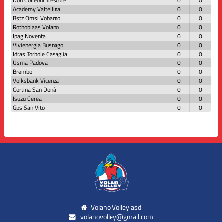
Don Colleoni Trescore
0
0
Academy Valtellina
0
0
Bstz Omsi Vobarno
0
0
Rothoblaas Volano
0
0
Ipag Noventa
0
0
Vivienergia Busnago
0
0
Idras Torbole Casaglia
0
0
Usma Padova
0
0
Brembo
0
0
Volksbank Vicenza
0
0
Cortina San Donà
0
0
Isuzu Cerea
0
0
Gps San Vito
0
0
Volano Volley asd
volanovolley@gmail.com