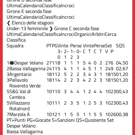
Ultima
Calendario
Classifica
Incroci
Girone E seconda fase
Ultima
Calendario
Classifica
Incroci
Elenco delle stagioni
Under-13 femminile ❯ Girone C seconda fase
Ultima
Calendario
Classifica
Incroci
Organici
Arbitri
Cerca
Classifica
Squadra
PT
PG
Vinte
Perse
Vinte
Perse
Set
S
QS
3-
2-
1-
0-
C
T
C
T
V
P
0
1
2
3
1
Despar Volano
27
11
8
1
1
1
5
4
0
2
27
6
0
4,50
2
Bassa Vallagarina
24
11
5
4
1
1
4
5
1
1
24
9
0
2,67
3
Argentario
18
11
2
5
2
2
3
4
3
1
18
15
0
1,20
3
Pallavolo
18
11
4
2
2
3
4
2
2
3
18
15
0
1,20
Rovereto Verde
5
S&G Val di
10
11
0
3
4
4
1
2
4
4
10
23
0
0,43
Cembra
5
Villazzano
10
11
1
2
3
5
1
2
5
3
10
23
0
0,43
Rotalnord
7
Marzola A
10
12
1
1
5
5
1
1
5
5
10
26
0
0,38
PT=Punti
PG=Giocate
S=Sanzioni
QS=Quoziente Set
Despar Volano
Bassa Vallagarina