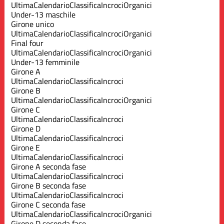
Ultima
Calendario
Classifica
Incroci
Organici
Under-13 maschile
Girone unico
Ultima
Calendario
Classifica
Incroci
Organici
Final four
Ultima
Calendario
Classifica
Incroci
Organici
Under-13 femminile
Girone A
Ultima
Calendario
Classifica
Incroci
Girone B
Ultima
Calendario
Classifica
Incroci
Organici
Girone C
Ultima
Calendario
Classifica
Incroci
Girone D
Ultima
Calendario
Classifica
Incroci
Girone E
Ultima
Calendario
Classifica
Incroci
Girone A seconda fase
Ultima
Calendario
Classifica
Incroci
Girone B seconda fase
Ultima
Calendario
Classifica
Incroci
Girone C seconda fase
Ultima
Calendario
Classifica
Incroci
Organici
Girone D seconda fase