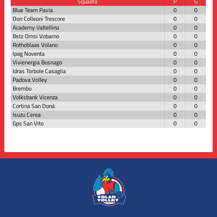
Squadra
P
G
Blue Team Pavia
0
0
Don Colleoni Trescore
0
0
Academy Valtellina
0
0
Bstz Omsi Vobarno
0
0
Rothoblaas Volano
0
0
Ipag Noventa
0
0
Vivienergia Busnago
0
0
Idras Torbole Casaglia
0
0
Padova Volley
0
0
Brembo
0
0
Volksbank Vicenza
0
0
Cortina San Donà
0
0
Isuzu Cerea
0
0
Gps San Vito
0
0