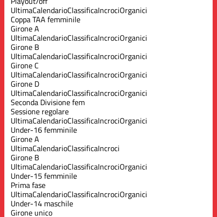
Playout/off
Ultima
Calendario
Classifica
Incroci
Organici
Coppa TAA femminile
Girone A
Ultima
Calendario
Classifica
Incroci
Organici
Girone B
Ultima
Calendario
Classifica
Incroci
Organici
Girone C
Ultima
Calendario
Classifica
Incroci
Organici
Girone D
Ultima
Calendario
Classifica
Incroci
Organici
Seconda Divisione fem
Sessione regolare
Ultima
Calendario
Classifica
Incroci
Organici
Under-16 femminile
Girone A
Ultima
Calendario
Classifica
Incroci
Girone B
Ultima
Calendario
Classifica
Incroci
Organici
Under-15 femminile
Prima fase
Ultima
Calendario
Classifica
Incroci
Organici
Under-14 maschile
Girone unico