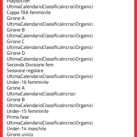
Playout/off
Ultima
Calendario
Classifica
Incroci
Organici
Coppa TAA femminile
Girone A
Ultima
Calendario
Classifica
Incroci
Organici
Girone B
Ultima
Calendario
Classifica
Incroci
Organici
Girone C
Ultima
Calendario
Classifica
Incroci
Organici
Girone D
Ultima
Calendario
Classifica
Incroci
Organici
Seconda Divisione fem
Sessione regolare
Ultima
Calendario
Classifica
Incroci
Organici
Under-16 femminile
Girone A
Ultima
Calendario
Classifica
Incroci
Girone B
Ultima
Calendario
Classifica
Incroci
Organici
Under-15 femminile
Prima fase
Ultima
Calendario
Classifica
Incroci
Organici
Under-14 maschile
Girone unico