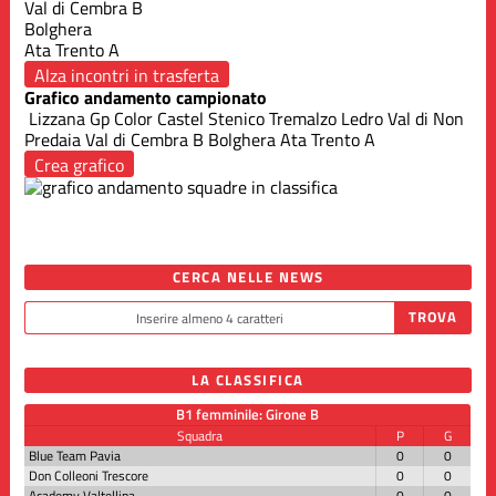
Val di Cembra B
Bolghera
Ata Trento A
Alza incontri in trasferta
Grafico andamento campionato
Lizzana Gp Color
Castel Stenico
Tremalzo Ledro
Val di Non
Predaia
Val di Cembra B
Bolghera
Ata Trento A
Crea grafico
CERCA NELLE NEWS
LA CLASSIFICA
B1 femminile: Girone B
Squadra
P
G
Blue Team Pavia
0
0
Don Colleoni Trescore
0
0
Academy Valtellina
0
0