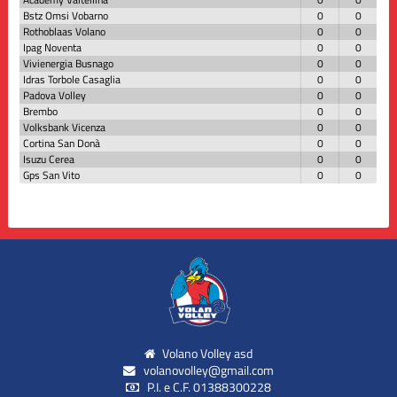
Bstz Omsi Vobarno
0
0
Rothoblaas Volano
0
0
Ipag Noventa
0
0
Vivienergia Busnago
0
0
Idras Torbole Casaglia
0
0
Padova Volley
0
0
Brembo
0
0
Volksbank Vicenza
0
0
Cortina San Donà
0
0
Isuzu Cerea
0
0
Gps San Vito
0
0
Volano Volley asd
volanovolley@gmail.com
P.I. e C.F. 01388300228