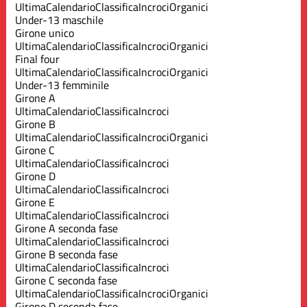
Ultima
Calendario
Classifica
Incroci
Organici
Under-13 maschile
Girone unico
Ultima
Calendario
Classifica
Incroci
Organici
Final four
Ultima
Calendario
Classifica
Incroci
Organici
Under-13 femminile
Girone A
Ultima
Calendario
Classifica
Incroci
Girone B
Ultima
Calendario
Classifica
Incroci
Organici
Girone C
Ultima
Calendario
Classifica
Incroci
Girone D
Ultima
Calendario
Classifica
Incroci
Girone E
Ultima
Calendario
Classifica
Incroci
Girone A seconda fase
Ultima
Calendario
Classifica
Incroci
Girone B seconda fase
Ultima
Calendario
Classifica
Incroci
Girone C seconda fase
Ultima
Calendario
Classifica
Incroci
Organici
Girone D seconda fase