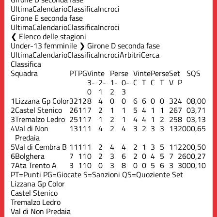
Ultima
Calendario
Classifica
Incroci
Girone E seconda fase
Ultima
Calendario
Classifica
Incroci
Elenco delle stagioni
Under-13 femminile ❯ Girone D seconda fase
Ultima
Calendario
Classifica
Incroci
Arbitri
Cerca
Classifica
Squadra
PT
PG
Vinte
Perse
Vinte
Perse
Set
S
QS
3-
2-
1-
0-
C
T
C
T
V
P
0
1
2
3
1
Lizzana Gp Color
32
12
8
4
0
0
6
6
0
0
32
4
0
8,00
2
Castel Stenico
26
11
7
2
1
1
5
4
1
1
26
7
0
3,71
3
Tremalzo Ledro
25
11
7
1
2
1
4
4
1
2
25
8
0
3,13
4
Val di Non
13
11
1
4
2
4
3
2
3
3
13
20
0
0,65
Predaia
5
Val di Cembra B
11
11
1
2
4
4
2
1
3
5
11
22
0
0,50
6
Bolghera
7
11
0
2
3
6
2
0
4
5
7
26
0
0,27
7
Ata Trento A
3
11
0
0
3
8
0
0
5
6
3
30
0
0,10
PT=Punti
PG=Giocate
S=Sanzioni
QS=Quoziente Set
Lizzana Gp Color
Castel Stenico
Tremalzo Ledro
Val di Non Predaia