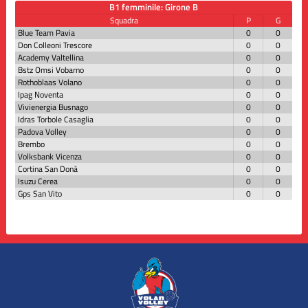
B1 femminile: Girone B
Squadra
P
G
Blue Team Pavia
0
0
Don Colleoni Trescore
0
0
Academy Valtellina
0
0
Bstz Omsi Vobarno
0
0
Rothoblaas Volano
0
0
Ipag Noventa
0
0
Vivienergia Busnago
0
0
Idras Torbole Casaglia
0
0
Padova Volley
0
0
Brembo
0
0
Volksbank Vicenza
0
0
Cortina San Donà
0
0
Isuzu Cerea
0
0
Gps San Vito
0
0