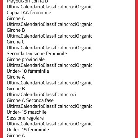
Playout/off con la D
Ultima
Calendario
Classifica
Incroci
Organici
Coppa TAA femminile
Girone A
Ultima
Calendario
Classifica
Incroci
Organici
Girone B
Ultima
Calendario
Classifica
Incroci
Organici
Girone C
Ultima
Calendario
Classifica
Incroci
Organici
Seconda Divisione femminile
Girone provinciale
Ultima
Calendario
Classifica
Incroci
Organici
Under-18 femminile
Girone A
Ultima
Calendario
Classifica
Incroci
Organici
Girone B
Ultima
Calendario
Classifica
Incroci
Girone A Seconda fase
Ultima
Calendario
Classifica
Incroci
Organici
Under-15 maschile
Sessione regolare
Ultima
Calendario
Classifica
Incroci
Organici
Under-15 femminile
Girone A