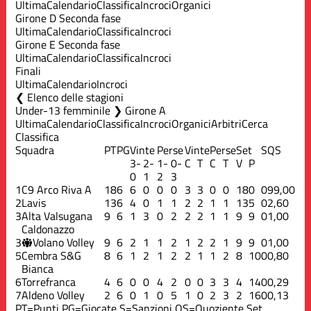
Ultima
Calendario
Classifica
Incroci
Organici
Girone D Seconda fase
Ultima
Calendario
Classifica
Incroci
Girone E Seconda fase
Ultima
Calendario
Classifica
Incroci
Finali
Ultima
Calendario
Incroci
Elenco delle stagioni
Under-13 femminile ❯ Girone A
Ultima
Calendario
Classifica
Incroci
Organici
Arbitri
Cerca
Classifica
Squadra
PT
PG
Vinte
Perse
Vinte
Perse
Set
S
QS
3-
2-
1-
0-
C
T
C
T
V
P
0
1
2
3
1
C9 Arco Riva A
18
6
6
0
0
0
3
3
0
0
18
0
0
99,00
2
Lavis
13
6
4
0
1
1
2
2
1
1
13
5
0
2,60
3
Alta Valsugana
9
6
1
3
0
2
2
2
1
1
9
9
0
1,00
Caldonazzo
3
Volano Volley
9
6
2
1
1
2
1
2
2
1
9
9
0
1,00
5
Cembra S&G
8
6
1
2
1
2
2
1
1
2
8
10
0
0,80
Bianca
6
Torrefranca
4
6
0
0
4
2
0
0
3
3
4
14
0
0,29
7
Aldeno Volley
2
6
0
1
0
5
1
0
2
3
2
16
0
0,13
PT=Punti
PG=Giocate
S=Sanzioni
QS=Quoziente Set