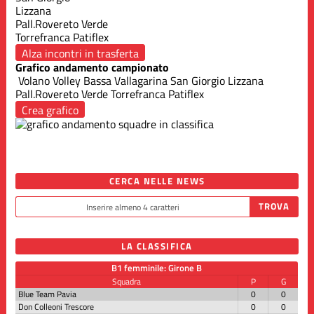
Lizzana
Pall.Rovereto Verde
Torrefranca Patiflex
Alza incontri in trasferta
Grafico andamento campionato
Volano Volley
Bassa Vallagarina
San Giorgio
Lizzana
Pall.Rovereto Verde
Torrefranca Patiflex
Crea grafico
CERCA NELLE NEWS
LA CLASSIFICA
B1 femminile: Girone B
Squadra
P
G
Blue Team Pavia
0
0
Don Colleoni Trescore
0
0