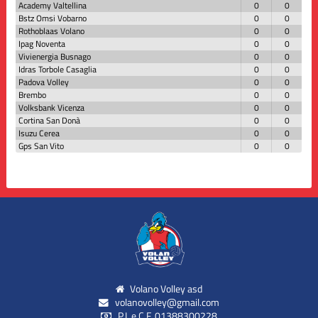
Academy Valtellina
0
0
Bstz Omsi Vobarno
0
0
Rothoblaas Volano
0
0
Ipag Noventa
0
0
Vivienergia Busnago
0
0
Idras Torbole Casaglia
0
0
Padova Volley
0
0
Brembo
0
0
Volksbank Vicenza
0
0
Cortina San Donà
0
0
Isuzu Cerea
0
0
Gps San Vito
0
0
Volano Volley asd
volanovolley@gmail.com
P.I. e C.F. 01388300228