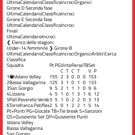
Ultima
Calendario
Classifica
Incroci
Organici
Girone D Seconda fase
Ultima
Calendario
Classifica
Incroci
Girone E Seconda fase
Ultima
Calendario
Classifica
Incroci
Finali
Ultima
Calendario
Incroci
Elenco delle stagioni
Under-14 femminile ❯ Girone B
Ultima
Calendario
Classifica
Incroci
Organici
Arbitri
Cerca
Classifica
Squadra
Pt
PG
Vinte
Perse
TB
Set
C
T
C
T
V
P
1
Volano Volley
15
5
2
3
0
0
0
15
3
2
Bassa Vallagarina
12
5
3
1
0
1
0
13
3
3
San Giorgio
9
5
2
1
1
1
0
9
6
4
Lizzana
4
5
1
0
1
3
1
6
12
5
Pall.Rovereto Verde
3
5
1
0
2
2
0
3
13
6
Torrefranca Patiflex
2
5
0
1
2
2
1
5
14
Pt=Punti
PG=Giocate
TB=Tie break
S=Sanzioni
QS=Quoziente Set
QP=Quoziente Punti
Volano Volley
Bassa Vallagarina
San Giorgio