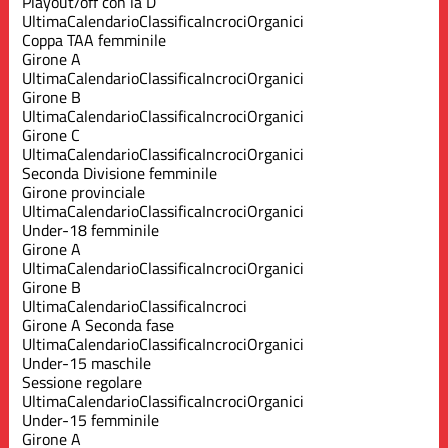
Playout/off con la D
Ultima
Calendario
Classifica
Incroci
Organici
Coppa TAA femminile
Girone A
Ultima
Calendario
Classifica
Incroci
Organici
Girone B
Ultima
Calendario
Classifica
Incroci
Organici
Girone C
Ultima
Calendario
Classifica
Incroci
Organici
Seconda Divisione femminile
Girone provinciale
Ultima
Calendario
Classifica
Incroci
Organici
Under-18 femminile
Girone A
Ultima
Calendario
Classifica
Incroci
Organici
Girone B
Ultima
Calendario
Classifica
Incroci
Girone A Seconda fase
Ultima
Calendario
Classifica
Incroci
Organici
Under-15 maschile
Sessione regolare
Ultima
Calendario
Classifica
Incroci
Organici
Under-15 femminile
Girone A