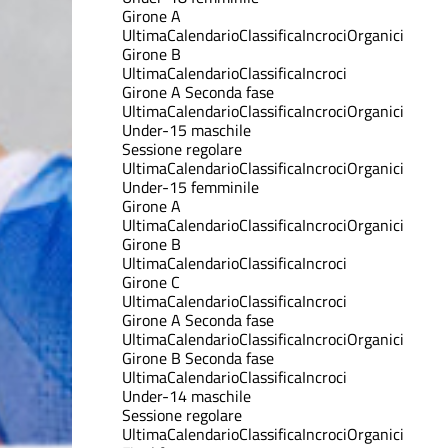
Girone A
Ultima
Calendario
Classifica
Incroci
Organici
Girone B
Ultima
Calendario
Classifica
Incroci
Girone A Seconda fase
Ultima
Calendario
Classifica
Incroci
Organici
Under-15 maschile
Sessione regolare
Ultima
Calendario
Classifica
Incroci
Organici
Under-15 femminile
Girone A
Ultima
Calendario
Classifica
Incroci
Organici
Girone B
Ultima
Calendario
Classifica
Incroci
Girone C
Ultima
Calendario
Classifica
Incroci
Girone A Seconda fase
Ultima
Calendario
Classifica
Incroci
Organici
Girone B Seconda fase
Ultima
Calendario
Classifica
Incroci
Under-14 maschile
Sessione regolare
Ultima
Calendario
Classifica
Incroci
Organici