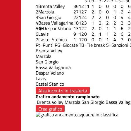
3-0
3-1
3-2
2-3
1-3
0-3
C
1
Brenta Volley
36
12
11
1
0
0
0
0
6
2
Marzola
27
12
7
2
0
0
1
2
4
3
San Giorgio
22
12
4
2
2
0
0
4
4
4
Bassa Vallagarina
18
12
3
1
2
2
2
2
3
5
Despar Volano
13
12
2
2
0
1
1
6
2
6
Lavis
9
12
0
2
1
1
2
6
2
7
Castel Stenico
1
12
0
0
0
1
4
7
0
Pt=Punti
PG=Giocate
TB=Tie break
S=Sanzioni
Brenta Volley
Marzola
San Giorgio
Bassa Vallagarina
Despar Volano
Lavis
Castel Stenico
Alza incontri in trasferta
Grafico andamento campionato
Brenta Volley
Marzola
San Giorgio
Bassa Vallag
Crea grafico