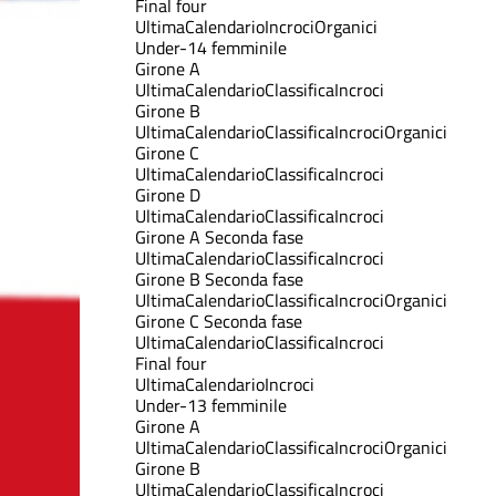
Final four
Ultima
Calendario
Incroci
Organici
Under-14 femminile
Girone A
Ultima
Calendario
Classifica
Incroci
Girone B
Ultima
Calendario
Classifica
Incroci
Organici
Girone C
Ultima
Calendario
Classifica
Incroci
Girone D
Ultima
Calendario
Classifica
Incroci
Girone A Seconda fase
Ultima
Calendario
Classifica
Incroci
Girone B Seconda fase
Ultima
Calendario
Classifica
Incroci
Organici
Girone C Seconda fase
Ultima
Calendario
Classifica
Incroci
Final four
Ultima
Calendario
Incroci
Under-13 femminile
Girone A
Ultima
Calendario
Classifica
Incroci
Organici
Girone B
Ultima
Calendario
Classifica
Incroci