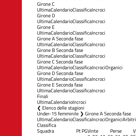
Girone C
Ultima
Calendario
Classifica
Incroci
Girone D
Ultima
Calendario
Classifica
Incroci
Girone E
Ultima
Calendario
Classifica
Incroci
Girone A Seconda fase
Ultima
Calendario
Classifica
Incroci
Girone B Seconda fase
Ultima
Calendario
Classifica
Incroci
Girone C Seconda fase
Ultima
Calendario
Classifica
Incroci
Organici
Girone D Seconda fase
Ultima
Calendario
Classifica
Incroci
Girone E Seconda fase
Ultima
Calendario
Classifica
Incroci
Finali
Ultima
Calendario
Incroci
Elenco delle stagioni
Under-15 femminile ❯ Girone A Seconda fase
Ultima
Calendario
Classifica
Incroci
Organici
Arbitri
Classifica
Squadra
Pt
PG
Vinte
Perse
V