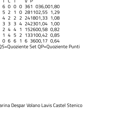
T
C
T
V
P
6
0
0
0
36
1
0
36,00
1,80
5
2
1
0
28
11
0
2,55
1,29
4
2
2
2
24
18
0
1,33
1,08
3
3
3
4
24
23
0
1,04
1,00
2
4
4
1
15
26
0
0,58
0,82
1
4
5
2
13
31
0
0,42
0,85
0
6
6
1
6
36
0
0,17
0,64
QS=Quoziente Set
QP=Quoziente Punti
arina
Despar Volano
Lavis
Castel Stenico