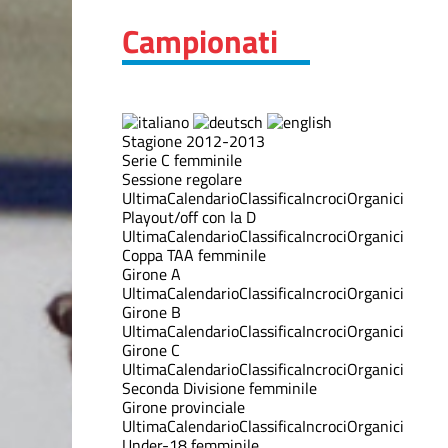
Campionati
Stagione 2012-2013
Serie C femminile
Sessione regolare
Ultima
Calendario
Classifica
Incroci
Organici
Playout/off con la D
Ultima
Calendario
Classifica
Incroci
Organici
Coppa TAA femminile
Girone A
Ultima
Calendario
Classifica
Incroci
Organici
Girone B
Ultima
Calendario
Classifica
Incroci
Organici
Girone C
Ultima
Calendario
Classifica
Incroci
Organici
Seconda Divisione femminile
Girone provinciale
Ultima
Calendario
Classifica
Incroci
Organici
Under-18 femminile