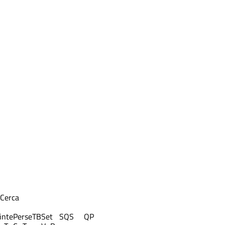
Cerca
inte
Perse
TB
Set
S
QS
QP