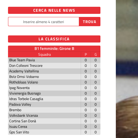
CERCA NELLE NEWS
LA CLASSIFICA
B1 femminile: Girone B
Squadra
P
G
Blue Team Pavia
0
0
Don Colleoni Trescore
0
0
Academy Valtellina
0
0
Bstz Omsi Vobarno
0
0
Rothoblaas Volano
0
0
Ipag Noventa
0
0
Vivienergia Busnago
0
0
Idras Torbole Casaglia
0
0
Padova Volley
0
0
Brembo
0
0
Volksbank Vicenza
0
0
Cortina San Donà
0
0
Isuzu Cerea
0
0
Gps San Vito
0
0