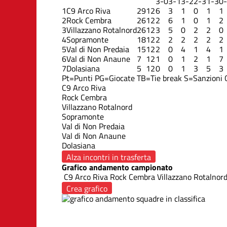
3-0
3-1
3-2
2-3
1-3
0
1
C9 Arco Riva
29
12
6
3
1
0
1
1
2
Rock Cembra
26
12
2
6
1
0
1
2
3
Villazzano Rotalnord
26
12
3
5
0
2
2
0
4
Sopramonte
18
12
2
2
2
2
2
2
5
Val di Non Predaia
15
12
2
0
4
1
4
1
6
Val di Non Anaune
7
12
1
0
1
2
1
7
7
Dolasiana
5
12
0
0
1
3
5
3
Pt=Punti
PG=Giocate
TB=Tie break
S=Sanzioni
C9 Arco Riva
Rock Cembra
Villazzano Rotalnord
Sopramonte
Val di Non Predaia
Val di Non Anaune
Dolasiana
Alza incontri in trasferta
Grafico andamento campionato
C9 Arco Riva
Rock Cembra
Villazzano Rotalnor
Crea grafico