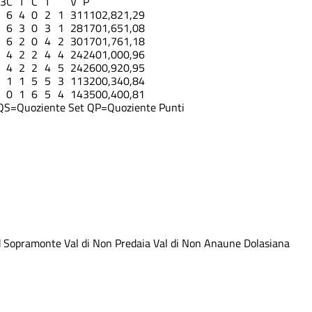
-3
C
T
C
T
V
P
6
4
0
2
1
31
11
0
2,82
1,29
6
3
0
3
1
28
17
0
1,65
1,08
6
2
0
4
2
30
17
0
1,76
1,18
4
2
2
4
4
24
24
0
1,00
0,96
4
2
2
4
5
24
26
0
0,92
0,95
1
1
5
5
3
11
32
0
0,34
0,84
0
1
6
5
4
14
35
0
0,40
0,81
QS=Quoziente Set
QP=Quoziente Punti
d
Sopramonte
Val di Non Predaia
Val di Non Anaune
Dolasiana