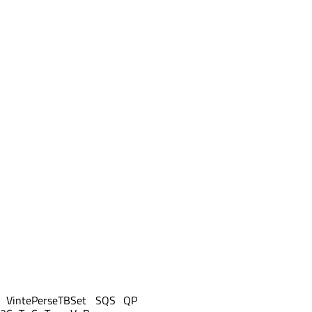
Vinte
Perse
TB
Set
S
QS
QP