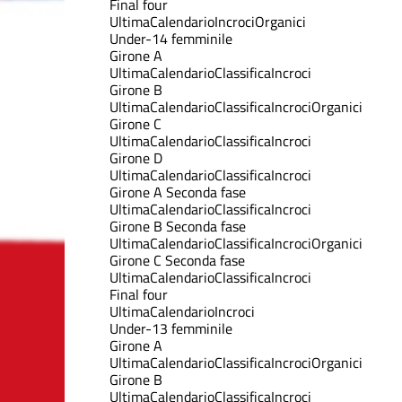
Final four
Ultima
Calendario
Incroci
Organici
Under-14 femminile
Girone A
Ultima
Calendario
Classifica
Incroci
Girone B
Ultima
Calendario
Classifica
Incroci
Organici
Girone C
Ultima
Calendario
Classifica
Incroci
Girone D
Ultima
Calendario
Classifica
Incroci
Girone A Seconda fase
Ultima
Calendario
Classifica
Incroci
Girone B Seconda fase
Ultima
Calendario
Classifica
Incroci
Organici
Girone C Seconda fase
Ultima
Calendario
Classifica
Incroci
Final four
Ultima
Calendario
Incroci
Under-13 femminile
Girone A
Ultima
Calendario
Classifica
Incroci
Organici
Girone B
Ultima
Calendario
Classifica
Incroci