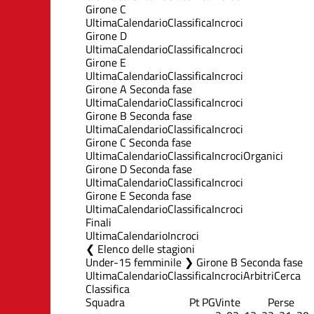
Girone C
Ultima
Calendario
Classifica
Incroci
Girone D
Ultima
Calendario
Classifica
Incroci
Girone E
Ultima
Calendario
Classifica
Incroci
Girone A Seconda fase
Ultima
Calendario
Classifica
Incroci
Girone B Seconda fase
Ultima
Calendario
Classifica
Incroci
Girone C Seconda fase
Ultima
Calendario
Classifica
Incroci
Organici
Girone D Seconda fase
Ultima
Calendario
Classifica
Incroci
Girone E Seconda fase
Ultima
Calendario
Classifica
Incroci
Finali
Ultima
Calendario
Incroci
Elenco delle stagioni
Under-15 femminile ❯ Girone B Seconda fase
Ultima
Calendario
Classifica
Incroci
Arbitri
Cerca
Classifica
Squadra
Pt
PG
Vinte
Perse