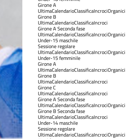
Girone A
Ultima
Calendario
Classifica
Incroci
Organici
Girone B
Ultima
Calendario
Classifica
Incroci
Girone A Seconda fase
Ultima
Calendario
Classifica
Incroci
Organici
Under-15 maschile
Sessione regolare
Ultima
Calendario
Classifica
Incroci
Organici
Under-15 femminile
Girone A
Ultima
Calendario
Classifica
Incroci
Organici
Girone B
Ultima
Calendario
Classifica
Incroci
Girone C
Ultima
Calendario
Classifica
Incroci
Girone A Seconda fase
Ultima
Calendario
Classifica
Incroci
Organici
Girone B Seconda fase
Ultima
Calendario
Classifica
Incroci
Under-14 maschile
Sessione regolare
Ultima
Calendario
Classifica
Incroci
Organici