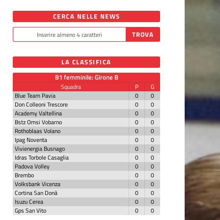
CERCA NELLE NEWS
LA CLASSIFICA
B1 femminile: Girone B
Squadra
P
G
Blue Team Pavia
0
0
Don Colleoni Trescore
0
0
Academy Valtellina
0
0
Bstz Omsi Vobarno
0
0
Rothoblaas Volano
0
0
Ipag Noventa
0
0
Vivienergia Busnago
0
0
Idras Torbole Casaglia
0
0
Padova Volley
0
0
Brembo
0
0
Volksbank Vicenza
0
0
Cortina San Donà
0
0
Isuzu Cerea
0
0
Gps San Vito
0
0