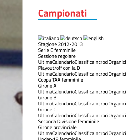
Campionati
Stagione 2012-2013
Serie C femminile
Sessione regolare
Ultima
Calendario
Classifica
Incroci
Organici
Playout/off con la D
Ultima
Calendario
Classifica
Incroci
Organici
Coppa TAA femminile
Girone A
Ultima
Calendario
Classifica
Incroci
Organici
Girone B
Ultima
Calendario
Classifica
Incroci
Organici
Girone C
Ultima
Calendario
Classifica
Incroci
Organici
Seconda Divisione femminile
Girone provinciale
Ultima
Calendario
Classifica
Incroci
Organici
Under-18 femminile