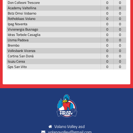
Don Colleoni Trescore
0
0
Academy Valtellina
0
0
Bstz Omsi Vobarno
0
0
Rothoblaas Volano
0
0
Ipag Noventa
0
0
Vivienergia Busnago
0
0
Idras Torbole Casaglia
0
0
Usma Padova
0
0
Brembo
0
0
Volksbank Vicenza
0
0
Cortina San Donà
0
0
Isuzu Cerea
0
0
Gps San Vito
0
0
Volano Volley asd
volanovolley@gmail.com