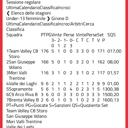
Sessione regolare
Ultima
Calendario
Classifica
Incroci
Elenco delle stagioni
Under-13 femminile ❯ Girone D
Ultima
Calendario
Classifica
Incroci
Arbitri
Cerca
Classifica
Squadra
PT
PG
Vinte
Perse
Vinte
Perse
Set
S
QS
3-
2-
1-
0-
C
T
C
T
V
P
0
1
2
3
1
Team Volley C8
17
6
5
1
0
0
3
3
0
0
17
1
0
17,00
Storo
2
San Giuseppe
16
6
5
0
1
0
3
2
0
1
16
2
0
8,00
Volano
3
Mori Valli
11
6
3
1
0
2
3
1
0
2
11
7
0
1,57
Trentine
4
Valle dei Laghi
9
6
2
1
1
2
2
1
1
2
9
9
0
1,00
5
Sopramonte
5
6
1
1
0
4
0
2
3
1
5
13
0
0,38
6
C9 Arco Riva B
3
6
0
0
3
3
0
0
3
3
3
15
0
0,20
7
Brenta Volley B
2
6
0
1
0
5
1
0
2
3
2
16
0
0,13
PT=Punti
PG=Giocate
S=Sanzioni
QS=Quoziente Set
Team Volley C8 Storo
San Giuseppe Volano
Mori Valli Trentine
Valle dei Laghi