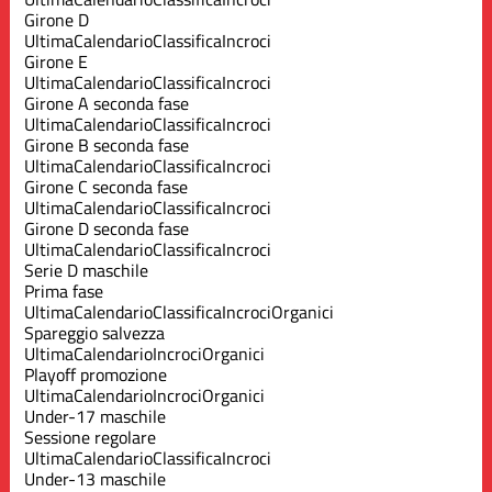
Girone D
Ultima
Calendario
Classifica
Incroci
Girone E
Ultima
Calendario
Classifica
Incroci
Girone A seconda fase
Ultima
Calendario
Classifica
Incroci
Girone B seconda fase
Ultima
Calendario
Classifica
Incroci
Girone C seconda fase
Ultima
Calendario
Classifica
Incroci
Girone D seconda fase
Ultima
Calendario
Classifica
Incroci
Serie D maschile
Prima fase
Ultima
Calendario
Classifica
Incroci
Organici
Spareggio salvezza
Ultima
Calendario
Incroci
Organici
Playoff promozione
Ultima
Calendario
Incroci
Organici
Under-17 maschile
Sessione regolare
Ultima
Calendario
Classifica
Incroci
Under-13 maschile