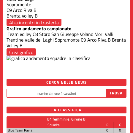
Sopramonte
C9 Arco Riva B
Brenta Volley B
Alza incontri in trasferta
Grafico andamento campionato
Team Volley C8 Storo
San Giuseppe Volano
Mori Valli
Trentine
Valle dei Laghi
Sopramonte
C9 Arco Riva B
Brenta
Volley B
Crea grafico
CERCA NELLE NEWS
LA CLASSIFICA
B1 femminile: Girone B
Squadra
P
G
Blue Team Pavia
0
0