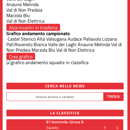
Anaune Melinda
Val di Non Predaia
Marzola Blu
Val di Non Elettrica
Alza incontri in trasferta
Grafico andamento campionato
Castel Stenico
Alta Valsugana Audace
Pallavolo Lizzana
Pall.Rovereto Bianca
Valle dei Laghi
Anaune Melinda
Val di
Non Predaia
Marzola Blu
Val di Non Elettrica
Crea grafico
CERCA NELLE NEWS
LA CLASSIFICA
B1 femminile: Girone B
Squadra
P
G