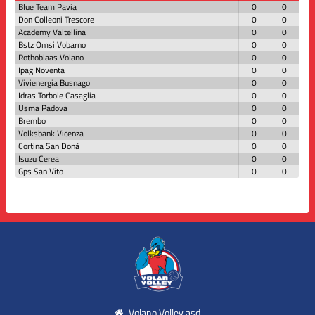
Blue Team Pavia
0
0
Don Colleoni Trescore
0
0
Academy Valtellina
0
0
Bstz Omsi Vobarno
0
0
Rothoblaas Volano
0
0
Ipag Noventa
0
0
Vivienergia Busnago
0
0
Idras Torbole Casaglia
0
0
Usma Padova
0
0
Brembo
0
0
Volksbank Vicenza
0
0
Cortina San Donà
0
0
Isuzu Cerea
0
0
Gps San Vito
0
0
Volano Volley asd