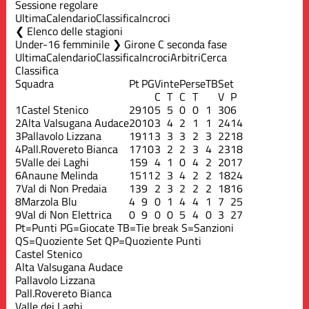
Sessione regolare
Ultima
Calendario
Classifica
Incroci
Elenco delle stagioni
Under-16 femminile ❯ Girone C seconda fase
Ultima
Calendario
Classifica
Incroci
Arbitri
Cerca
Classifica
Squadra
Pt
PG
Vinte
Perse
TB
Set
C
T
C
T
V
P
1
Castel Stenico
29
10
5
5
0
0
1
30
6
2
Alta Valsugana Audace
20
10
3
4
2
1
1
24
14
3
Pallavolo Lizzana
19
11
3
3
3
2
3
22
18
4
Pall.Rovereto Bianca
17
10
3
2
2
3
4
23
18
5
Valle dei Laghi
15
9
4
1
0
4
2
20
17
6
Anaune Melinda
15
11
2
3
4
2
2
18
24
7
Val di Non Predaia
13
9
2
3
2
2
2
18
16
8
Marzola Blu
4
9
0
1
4
4
1
7
25
9
Val di Non Elettrica
0
9
0
0
5
4
0
3
27
Pt=Punti
PG=Giocate
TB=Tie break
S=Sanzioni
QS=Quoziente Set
QP=Quoziente Punti
Castel Stenico
Alta Valsugana Audace
Pallavolo Lizzana
Pall.Rovereto Bianca
Valle dei Laghi