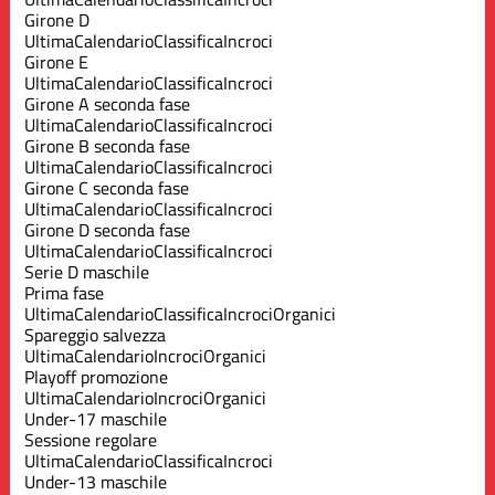
Girone D
Ultima
Calendario
Classifica
Incroci
Girone E
Ultima
Calendario
Classifica
Incroci
Girone A seconda fase
Ultima
Calendario
Classifica
Incroci
Girone B seconda fase
Ultima
Calendario
Classifica
Incroci
Girone C seconda fase
Ultima
Calendario
Classifica
Incroci
Girone D seconda fase
Ultima
Calendario
Classifica
Incroci
Serie D maschile
Prima fase
Ultima
Calendario
Classifica
Incroci
Organici
Spareggio salvezza
Ultima
Calendario
Incroci
Organici
Playoff promozione
Ultima
Calendario
Incroci
Organici
Under-17 maschile
Sessione regolare
Ultima
Calendario
Classifica
Incroci
Under-13 maschile