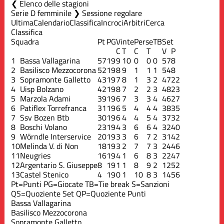
Elenco delle stagioni
Serie D femminile ❯ Sessione regolare
Ultima
Calendario
Classifica
Incroci
Arbitri
Cerca
Classifica
Squadra
Pt
PG
Vinte
Perse
TB
Set
C
T
C
T
V
P
1
Bassa Vallagarina
57
19
9
10
0
0
0
57
8
2
Basilisco Mezzocorona
52
19
8
9
1
1
1
54
8
3
Sopramonte Galletto
43
19
7
8
1
3
2
47
22
4
Uisp Bolzano
42
19
8
7
2
2
3
48
23
5
Marzola Adami
39
19
6
7
3
3
4
46
27
6
Patiflex Torrefranca
31
19
6
5
4
4
4
38
35
7
Ssv Bozen Btb
30
19
6
4
4
5
4
37
32
8
Boschi Volano
23
19
4
3
6
6
4
32
40
9
Wörndle Interservice
20
19
3
3
6
7
2
31
42
10
Melinda V. di Non
18
19
3
2
7
7
3
24
46
11
Neugries
16
19
4
1
6
8
3
22
47
12
Argentario S. Giuseppe
8
19
1
1
8
9
2
12
52
13
Castel Stenico
4
19
0
1
10
8
3
14
56
Pt=Punti
PG=Giocate
TB=Tie break
S=Sanzioni
QS=Quoziente Set
QP=Quoziente Punti
Bassa Vallagarina
Basilisco Mezzocorona
Sopramonte Galletto