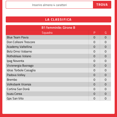
LA CLASSIFICA
B1 femminile: Girone B
Squadra
P
G
Blue Team Pavia
0
0
Don Colleoni Trescore
0
0
Academy Valtellina
0
0
Bstz Omsi Vobarno
0
0
Rothoblaas Volano
0
0
Ipag Noventa
0
0
Vivienergia Busnago
0
0
Idras Torbole Casaglia
0
0
Padova Volley
0
0
Brembo
0
0
Volksbank Vicenza
0
0
Cortina San Donà
0
0
Isuzu Cerea
0
0
Gps San Vito
0
0