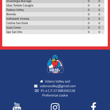
Vivienergia Busnago
0
0
Idras Torbole Casaglia
0
0
Padova Volley
0
0
Brembo
0
0
Volksbank Vicenza
0
0
Cortina San Donà
0
0
Isuzu Cerea
0
0
Gps San Vito
0
0
Volano Volley asd
volanovolley@gmail.com
P.I. e C.F. 01388300228
Preferenze cookie