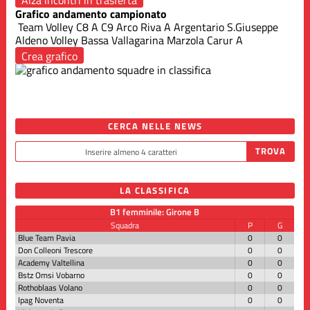
Grafico andamento campionato
Team Volley C8 A
C9 Arco Riva A
Argentario S.Giuseppe
Aldeno Volley
Bassa Vallagarina
Marzola Carur A
Crea grafico
CERCA NELLE NEWS
LA CLASSIFICA
B1 femminile: Girone B
Squadra
P
G
Blue Team Pavia
0
0
Don Colleoni Trescore
0
0
Academy Valtellina
0
0
Bstz Omsi Vobarno
0
0
Rothoblaas Volano
0
0
Ipag Noventa
0
0