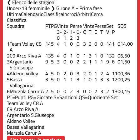
Elenco delle stagioni
Under-13 femminile ❯ Girone A - Prima fase
Ultima
Calendario
Classifica
Incroci
Arbitri
Cerca
Classifica
Squadra
PT
PG
Vinte
Perse
Vinte
Perse
Set
S
QS
3-
2-
1-
0-
C
T
C
T
V
P
0
1
2
3
1
Team Volley C8
14
5
4
1
0
0
3
2
0
0
14
1
0
14,00
A
2
C9 Arco Riva A
13
5
4
0
1
0
1
3
1
0
13
2
0
6,50
3
Argentario
9
5
3
0
0
2
2
1
1
1
9
6
0
1,50
S.Giuseppe
4
Aldeno Volley
4
5
0
2
0
3
2
0
1
2
4
11
0
0,36
5
Bassa
3
5
0
1
1
3
1
0
1
3
3
12
0
0,25
Vallagarina
6
Marzola Carur A
2
5
0
0
2
3
0
0
2
3
2
13
0
0,15
PT=Punti
PG=Giocate
S=Sanzioni
QS=Quoziente Set
Team Volley C8 A
C9 Arco Riva A
Argentario S.Giuseppe
Aldeno Volley
Bassa Vallagarina
Marzola Carur A
Alza incontri in trasferta